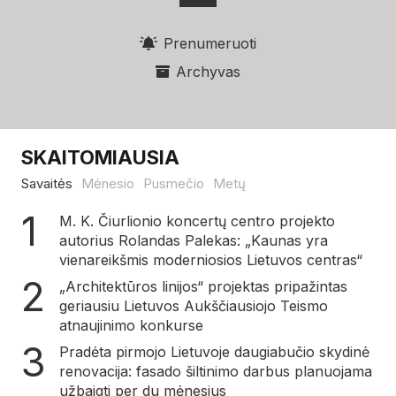
Prenumeruoti
Archyvas
SKAITOMIAUSIA
Savaitės
Mėnesio
Pusmečio
Metų
M. K. Čiurlionio koncertų centro projekto
autorius Rolandas Palekas: „Kaunas yra
vienareikšmis moderniosios Lietuvos centras“
„Architektūros linijos“ projektas pripažintas
geriausiu Lietuvos Aukščiausiojo Teismo
atnaujinimo konkurse
Pradėta pirmojo Lietuvoje daugiabučio skydinė
renovacija: fasado šiltinimo darbus planuojama
užbaigti per du mėnesius