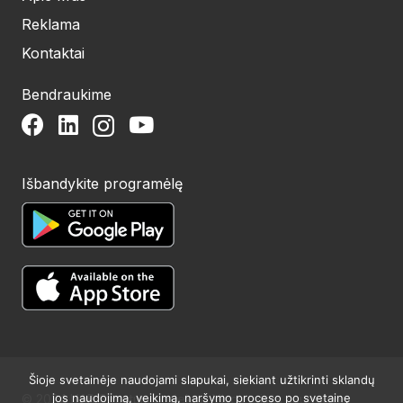
Reklama
Kontaktai
Bendraukime
Išbandykite programėlę
Šioje svetainėje naudojami slapukai, siekiant užtikrinti sklandų
jos naudojimą, veikimą, naršymo proceso po svetainę
© 2024 UAB Structum projektai. Visos teisės saugomos.