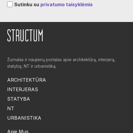
Sutinku su
privatumo taisyklėmis
Žurnalas ir naujienų portalas apie architektūrą, interjerą,
statybą, NT ir urbanistiką.
ARCHITEKTŪRA
INTERJERAS
STATYBA
NT
URBANISTIKA
Apie Mus