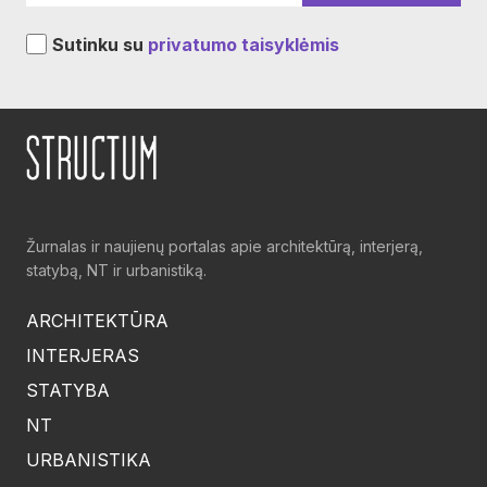
Sutinku su
privatumo taisyklėmis
Žurnalas ir naujienų portalas apie architektūrą, interjerą,
statybą, NT ir urbanistiką.
ARCHITEKTŪRA
INTERJERAS
STATYBA
NT
URBANISTIKA