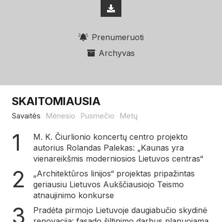
Prenumeruoti
Archyvas
SKAITOMIAUSIA
Savaitės
Mėnesio
Pusmečio
Metų
M. K. Čiurlionio koncertų centro projekto
autorius Rolandas Palekas: „Kaunas yra
vienareikšmis moderniosios Lietuvos centras“
„Architektūros linijos“ projektas pripažintas
geriausiu Lietuvos Aukščiausiojo Teismo
atnaujinimo konkurse
Pradėta pirmojo Lietuvoje daugiabučio skydinė
renovacija: fasado šiltinimo darbus planuojama