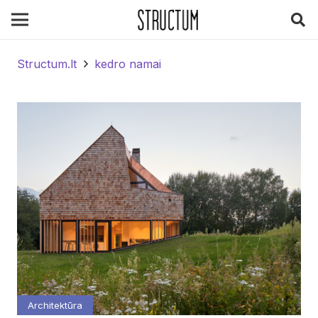
Structum.lt
kedro namai
Architektūra