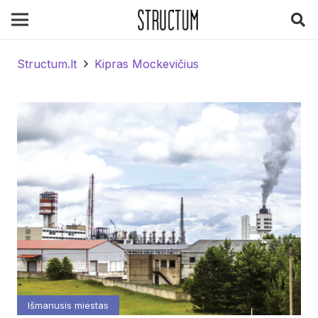
Structum.lt
Kipras Mockevičius
Išmanusis miestas