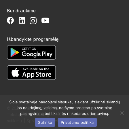
Bendraukime
Išbandykite programėlę
Šioje svetainėje naudojami slapukai, siekiant užtikrinti sklandų
jos naudojimą, veikimą, naršymo proceso po svetainę
© 2024 UAB Structum projektai. Visos teisės saugomos.
palengvinimą bei tikslinės rinkodaros orientavimą.
Tekstų publikavimas galimas tik su raštišku redakcijos
sutikimu. | Sprendimas:
Websty
Sutinku
Privatumo politika