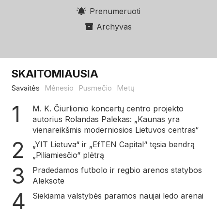
Prenumeruoti
Archyvas
SKAITOMIAUSIA
Savaitės
Mėnesio
Pusmečio
Metų
M. K. Čiurlionio koncertų centro projekto
autorius Rolandas Palekas: „Kaunas yra
vienareikšmis moderniosios Lietuvos centras“
„YIT Lietuva“ ir „EfTEN Capital“ tęsia bendrą
„Piliamiesčio“ plėtrą
Pradedamos futbolo ir regbio arenos statybos
Aleksote
Siekiama valstybės paramos naujai ledo arenai