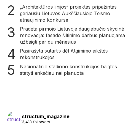
„Architektūros linijos“ projektas pripažintas
geriausiu Lietuvos Aukščiausiojo Teismo
atnaujinimo konkurse
Pradėta pirmojo Lietuvoje daugiabučio skydinė
renovacija: fasado šiltinimo darbus planuojama
užbaigti per du mėnesius
Pasirašyta sutartis dėl Atgimimo aikštės
rekonstrukcijos
Nacionalinio stadiono konstrukcijos baigtos
statyti anksčiau nei planuota
structum_magazine
3,418 followers