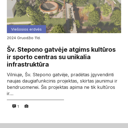
Viešosios erdvės
2024
gruodžio
11d.
Šv. Stepono gatvėje atgims kultūros
ir sporto centras su unikalia
infrastruktūra
Vilniuje, Šv. Stepono gatvėje, pradėtas įgyvendinti
naujas daugiafunkcinis projektas, skirtas jaunimui ir
bendruomenei. Šis projektas apima ne tik kultūros
ir…
1