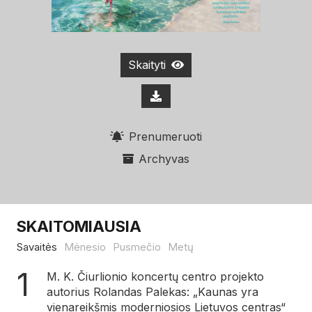
Skaityti
Prenumeruoti
Archyvas
SKAITOMIAUSIA
Savaitės
Mėnesio
Pusmečio
Metų
M. K. Čiurlionio koncertų centro projekto
autorius Rolandas Palekas: „Kaunas yra
vienareikšmis moderniosios Lietuvos centras“