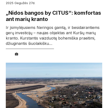
2025
gegužės
27d.
„Nidos bangos by CITUS“: komfortas
ant marių kranto
Ir įsimylėjusiems Neringos gamtą, ir besidairantiems
gerų investicijų – naujas objektas ant Kuršių marių
kranto. Kurstantis vaizduotę bohemiška praeitimi,
džiuginantis šiuolaikišku…