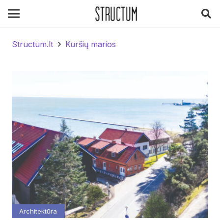
Structum.lt
Kuršių marios
Architektūra