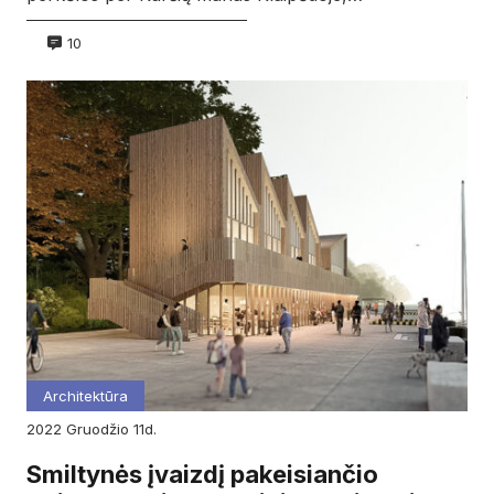
10
Architektūra
2022
gruodžio
11d.
Smiltynės įvaizdį pakeisiančio