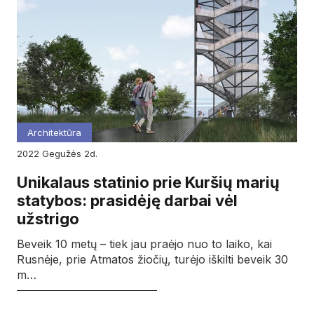
Architektūra
2022
gegužės
2d.
Unikalaus statinio prie Kuršių marių
statybos: prasidėję darbai vėl
užstrigo
Beveik 10 metų – tiek jau praėjo nuo to laiko, kai
Rusnėje, prie Atmatos žiočių, turėjo iškilti beveik 30
m…