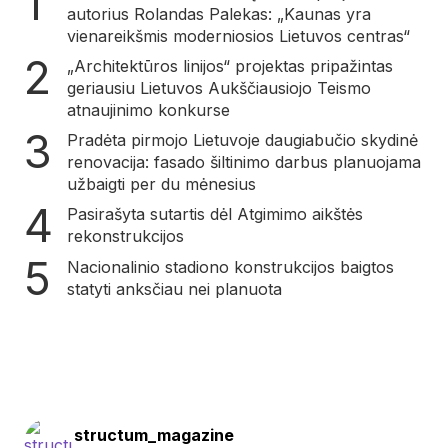
autorius Rolandas Palekas: „Kaunas yra
vienareikšmis moderniosios Lietuvos centras“
„Architektūros linijos“ projektas pripažintas
geriausiu Lietuvos Aukščiausiojo Teismo
atnaujinimo konkurse
Pradėta pirmojo Lietuvoje daugiabučio skydinė
renovacija: fasado šiltinimo darbus planuojama
užbaigti per du mėnesius
Pasirašyta sutartis dėl Atgimimo aikštės
rekonstrukcijos
Nacionalinio stadiono konstrukcijos baigtos
statyti anksčiau nei planuota
structum_magazine