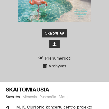
Skaityti
Prenumeruoti
Archyvas
SKAITOMIAUSIA
Savaitės
Mėnesio
Pusmečio
Metų
M. K. Čiurlionio koncertų centro projekto