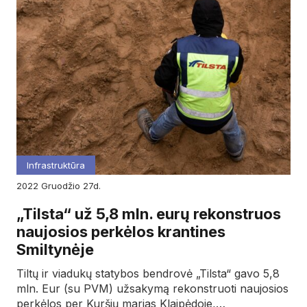
Infrastruktūra
2022
gruodžio
27d.
„Tilsta“ už 5,8 mln. eurų rekonstruos
naujosios perkėlos krantines
Smiltynėje
Tiltų ir viadukų statybos bendrovė „Tilsta“ gavo 5,8
mln. Eur (su PVM) užsakymą rekonstruoti naujosios
perkėlos per Kuršių marias Klaipėdoje,…