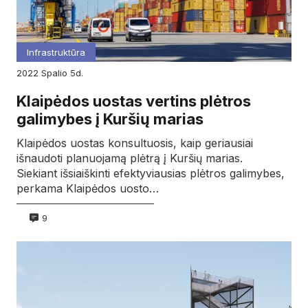
Infrastruktūra
2022
spalio
5d.
Klaipėdos uostas vertins plėtros
galimybes į Kuršių marias
Klaipėdos uostas konsultuosis, kaip geriausiai
išnaudoti planuojamą plėtrą į Kuršių marias.
Siekiant išsiaiškinti efektyviausias plėtros galimybes,
perkama Klaipėdos uosto…
9