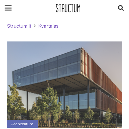
Structum.lt
Kvartalas
Architektūra