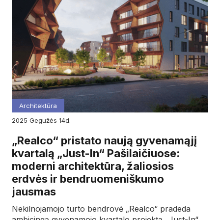
Architektūra
2025
gegužės
14d.
„Realco“ pristato naują gyvenamąjį
kvartalą „Just-In“ Pašilaičiuose:
moderni architektūra, žaliosios
erdvės ir bendruomeniškumo
jausmas
Nekilnojamojo turto bendrovė „Realco“ pradeda
ambicingą gyvenamojo kvartalo projektą „Just-In“