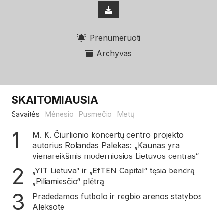
Prenumeruoti
Archyvas
SKAITOMIAUSIA
Savaitės
Mėnesio
Pusmečio
Metų
M. K. Čiurlionio koncertų centro projekto
autorius Rolandas Palekas: „Kaunas yra
vienareikšmis moderniosios Lietuvos centras“
„YIT Lietuva“ ir „EfTEN Capital“ tęsia bendrą
„Piliamiesčio“ plėtrą
Pradedamos futbolo ir regbio arenos statybos
Aleksote