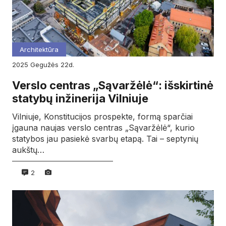
Architektūra
2025
gegužės
22d.
Verslo centras „Sąvaržėlė“: išskirtinė
statybų inžinerija Vilniuje
Vilniuje, Konstitucijos prospekte, formą sparčiai
įgauna naujas verslo centras „Sąvaržėlė“, kurio
statybos jau pasiekė svarbų etapą. Tai – septynių
aukštų…
2