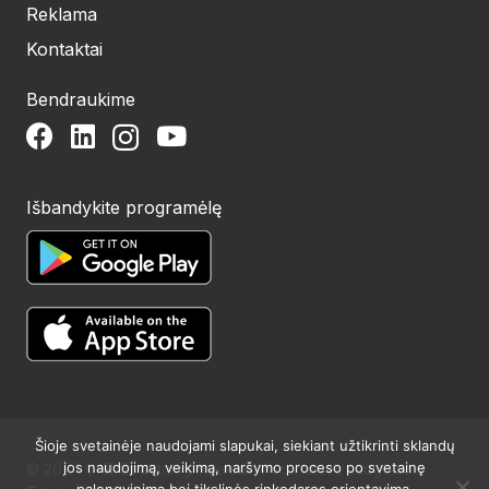
Reklama
Kontaktai
Bendraukime
Išbandykite programėlę
Šioje svetainėje naudojami slapukai, siekiant užtikrinti sklandų
jos naudojimą, veikimą, naršymo proceso po svetainę
© 2024 UAB Structum projektai. Visos teisės saugomos.