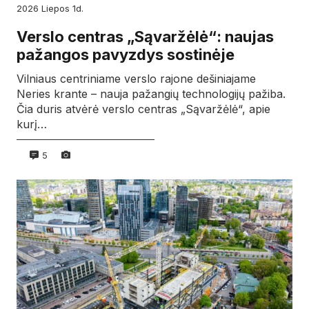
2026
liepos
1d.
Verslo centras „Sąvaržėlė“: naujas
pažangos pavyzdys sostinėje
Vilniaus centriniame verslo rajone dešiniajame
Neries krante – nauja pažangių technologijų pažiba.
Čia duris atvėrė verslo centras „Sąvaržėlė“, apie
kurį…
5