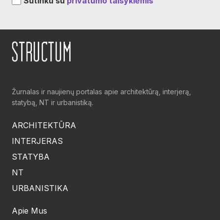
Sutinku su
privatumo taisyklėmis
Žurnalas ir naujienų portalas apie architektūrą, interjerą,
statybą, NT ir urbanistiką.
ARCHITEKTŪRA
INTERJERAS
STATYBA
NT
URBANISTIKA
Apie Mus