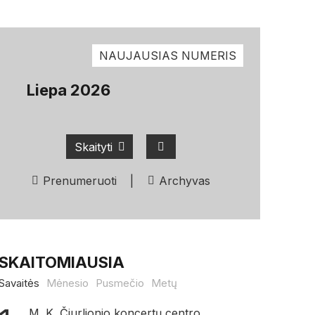
NAUJAUSIAS NUMERIS
Liepa 2026
Skaityti
Prenumeruoti
|
Archyvas
SKAITOMIAUSIA
Savaitės
Mėnesio
Pusmečio
Metų
M. K. Čiurlionio koncertų centro