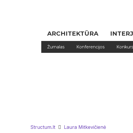
ARCHITEKTŪRA
INTER
Žurnalas
Konferencijos
Konkurs
Structum.lt
Laura Mitkevičienė