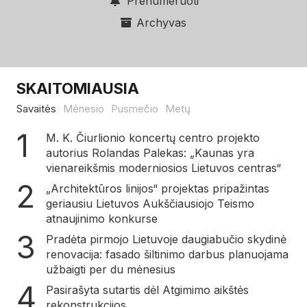
Prenumeruoti
Archyvas
SKAITOMIAUSIA
Savaitės
Mėnesio
Pusmečio
Metų
M. K. Čiurlionio koncertų centro projekto
autorius Rolandas Palekas: „Kaunas yra
vienareikšmis moderniosios Lietuvos centras“
„Architektūros linijos“ projektas pripažintas
geriausiu Lietuvos Aukščiausiojo Teismo
atnaujinimo konkurse
Pradėta pirmojo Lietuvoje daugiabučio skydinė
renovacija: fasado šiltinimo darbus planuojama
užbaigti per du mėnesius
Pasirašyta sutartis dėl Atgimimo aikštės
rekonstrukcijos