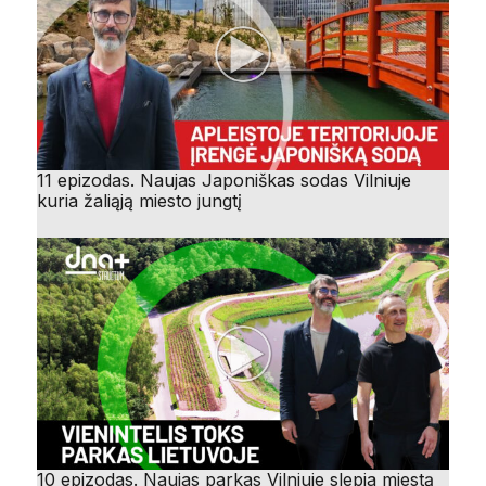
11 epizodas. Naujas Japoniškas sodas Vilniuje
kuria žaliąją miesto jungtį
10 epizodas. Naujas parkas Vilniuje slepia miestą