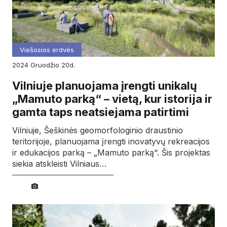
Viešosios erdvės
2024
gruodžio
20d.
Vilniuje planuojama įrengti unikalų
„Mamuto parką“ – vietą, kur istorija ir
gamta taps neatsiejama patirtimi
Vilniuje, Šeškinės geomorfologinio draustinio
teritorijoje, planuojama įrengti inovatyvų rekreacijos
ir edukacijos parką – „Mamuto parką“. Šis projektas
siekia atskleisti Vilniaus…