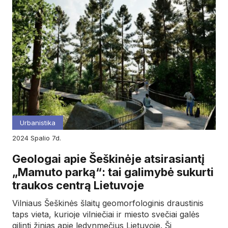
Urbanistika
2024
spalio
7d.
Geologai apie Šeškinėje atsirasiantį
„Mamuto parką“: tai galimybė sukurti
traukos centrą Lietuvoje
Vilniaus Šeškinės šlaitų geomorfologinis draustinis
taps vieta, kurioje vilniečiai ir miesto svečiai galės
gilinti žinias apie ledynmečius Lietuvoje. Ši