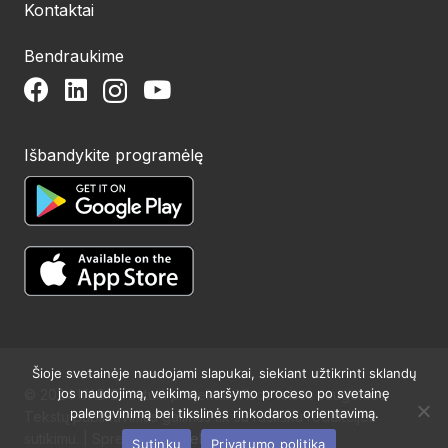
Kontaktai
Bendraukime
Išbandykite programėlę
Šioje svetainėje naudojami slapukai, siekiant užtikrinti sklandų
jos naudojimą, veikimą, naršymo proceso po svetainę
© 2024 UAB Structum projektai. Visos teisės saugomos.
palengvinimą bei tikslinės rinkodaros orientavimą.
Tekstų publikavimas galimas tik su raštišku redakcijos
sutikimu. | Sprendimas:
Websty
Sutinku
Privatumo politika