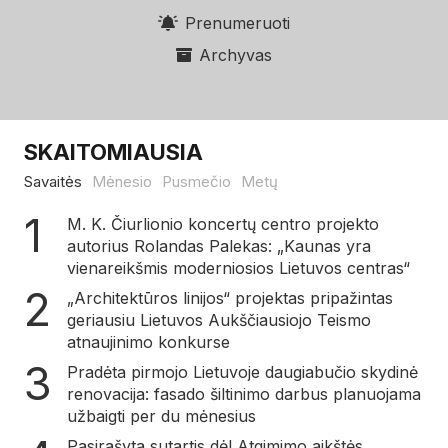
Prenumeruoti
Archyvas
SKAITOMIAUSIA
Savaitės
Mėnesio
Pusmečio
Metų
M. K. Čiurlionio koncertų centro projekto
autorius Rolandas Palekas: „Kaunas yra
vienareikšmis moderniosios Lietuvos centras“
„Architektūros linijos“ projektas pripažintas
geriausiu Lietuvos Aukščiausiojo Teismo
atnaujinimo konkurse
Pradėta pirmojo Lietuvoje daugiabučio skydinė
renovacija: fasado šiltinimo darbus planuojama
užbaigti per du mėnesius
Pasirašyta sutartis dėl Atgimimo aikštės