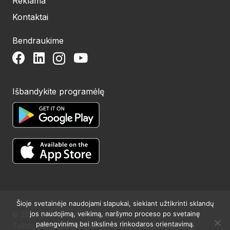
Reklama
Kontaktai
Bendraukime
Išbandykite programėlę
Šioje svetainėje naudojami slapukai, siekiant užtikrinti sklandų
jos naudojimą, veikimą, naršymo proceso po svetainę
© 2024 UAB Structum projektai. Visos teisės saugomos.
palengvinimą bei tikslinės rinkodaros orientavimą.
Tekstų publikavimas galimas tik su raštišku redakcijos