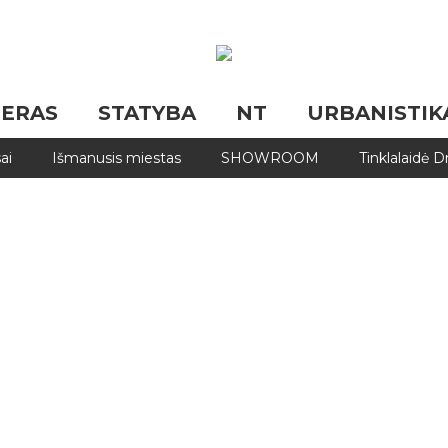
JERAS
STATYBA
NT
URBANISTIK
ai
Išmanusis miestas
SHOWROOM
Tinklalaidė 