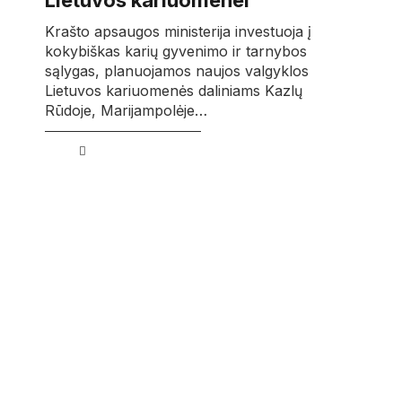
Lietuvos kariuomenei
Krašto apsaugos ministerija investuoja į
kokybiškas karių gyvenimo ir tarnybos
sąlygas, planuojamos naujos valgyklos
Lietuvos kariuomenės daliniams Kazlų
Rūdoje, Marijampolėje…