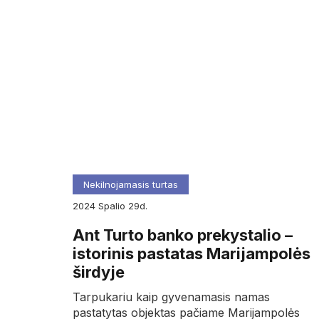
Nekilnojamasis turtas
2024
spalio
29d.
Ant Turto banko prekystalio –
istorinis pastatas Marijampolės
širdyje
Tarpukariu kaip gyvenamasis namas
pastatytas objektas pačiame Marijampolės