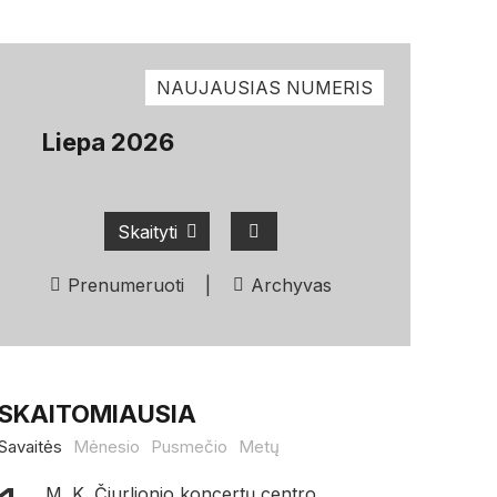
NAUJAUSIAS NUMERIS
Liepa 2026
Skaityti
Prenumeruoti
|
Archyvas
SKAITOMIAUSIA
Savaitės
Mėnesio
Pusmečio
Metų
M. K. Čiurlionio koncertų centro