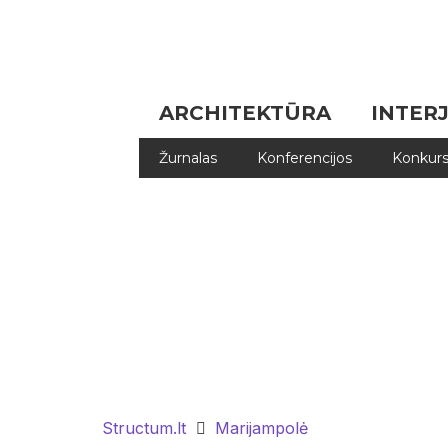
ARCHITEKTŪRA
INTER
Žurnalas
Konferencijos
Konkurs
Structum.lt
Marijampolė