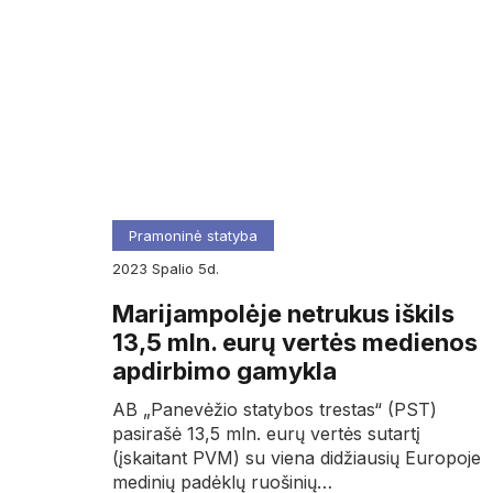
Pramoninė statyba
2023
spalio
5d.
Marijampolėje netrukus iškils
13,5 mln. eurų vertės medienos
apdirbimo gamykla
AB „Panevėžio statybos trestas“ (PST)
pasirašė 13,5 mln. eurų vertės sutartį
(įskaitant PVM) su viena didžiausių Europoje
medinių padėklų ruošinių…