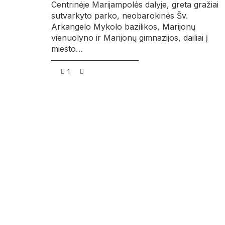
Centrinėje Marijampolės dalyje, greta gražiai
sutvarkyto parko, neobarokinės Šv.
Arkangelo Mykolo bazilikos, Marijonų
vienuolyno ir Marijonų gimnazijos, dailiai į
miesto…
1