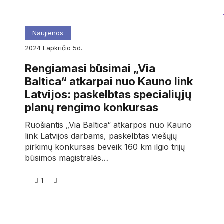
Naujienos
2024
lapkričio
5d.
Rengiamasi būsimai „Via
Baltica“ atkarpai nuo Kauno link
Latvijos: paskelbtas specialiųjų
planų rengimo konkursas
Ruošiantis „Via Baltica“ atkarpos nuo Kauno
link Latvijos darbams, paskelbtas viešųjų
pirkimų konkursas beveik 160 km ilgio trijų
būsimos magistralės…
1