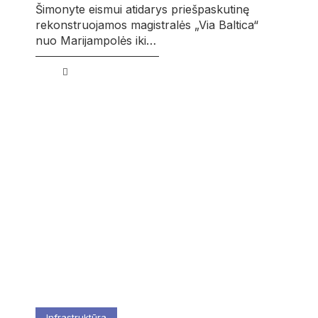
Šimonyte eismui atidarys priešpaskutinę
rekonstruojamos magistralės „Via Baltica“
nuo Marijampolės iki…
Infrastruktūra