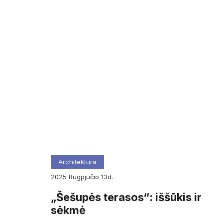
Architektūra
2025
rugpjūčio
13d.
„Šešupės terasos“: iššūkis ir
sėkmė