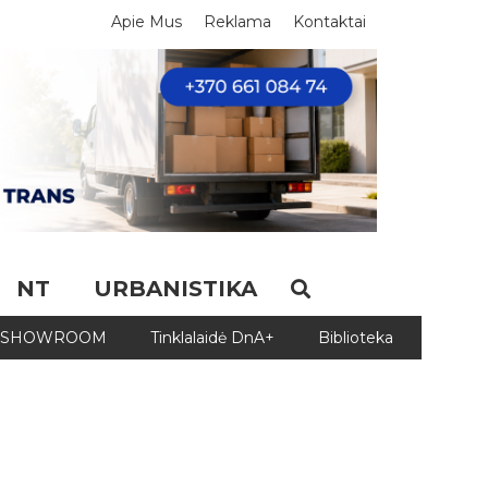
Apie Mus
Reklama
Kontaktai
NT
URBANISTIKA
SHOWROOM
Tinklalaidė DnA+
Biblioteka
Biblio