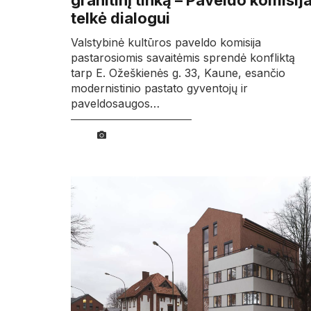
granitinį tinką – Paveldo komisij
telkė dialogui
Valstybinė kultūros paveldo komisija
pastarosiomis savaitėmis sprendė konfliktą
tarp E. Ožeškienės g. 33, Kaune, esančio
modernistinio pastato gyventojų ir
paveldosaugos…