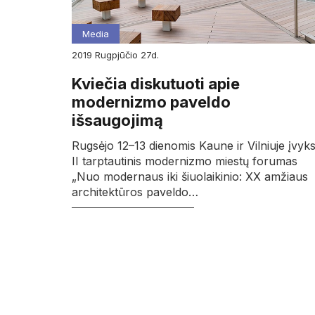
Media
2019
rugpjūčio
27d.
Kviečia diskutuoti apie
modernizmo paveldo
išsaugojimą
Rugsėjo 12–13 dienomis Kaune ir Vilniuje įvyk
II tarptautinis modernizmo miestų forumas
„Nuo modernaus iki šiuolaikinio: XX amžiaus
architektūros paveldo…