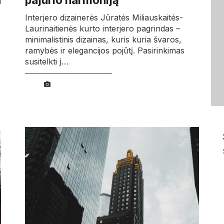
a
pajūrio harmoniją
Interjero dizainerės Jūratės Miliauskaitės-
Laurinaitienės kurto interjero pagrindas –
minimalistinis dizainas, kuris kuria švaros,
ramybės ir elegancijos pojūtį. Pasirinkimas
susitelkti į…