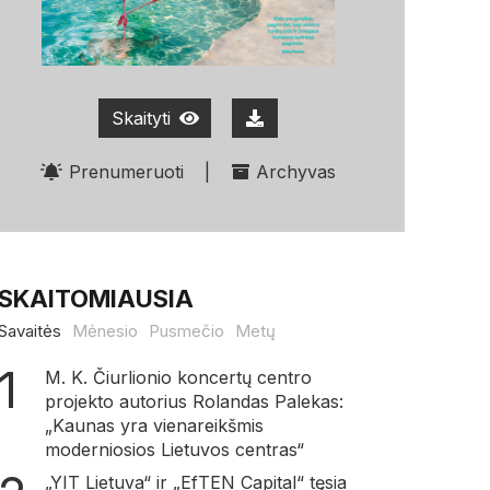
Skaityti
Prenumeruoti
|
Archyvas
SKAITOMIAUSIA
Savaitės
Mėnesio
Pusmečio
Metų
M. K. Čiurlionio koncertų centro
projekto autorius Rolandas Palekas:
„Kaunas yra vienareikšmis
moderniosios Lietuvos centras“
„YIT Lietuva“ ir „EfTEN Capital“ tęsia