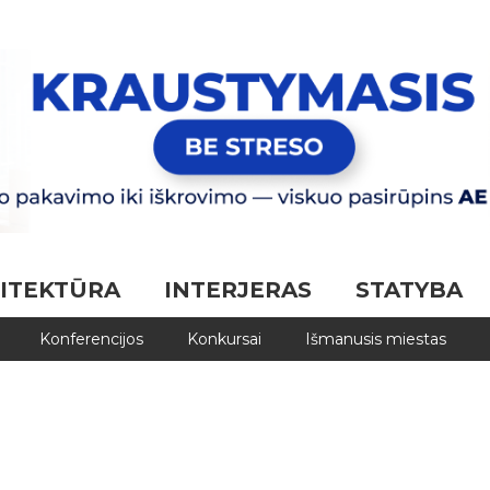
ITEKTŪRA
INTERJERAS
STATYBA
Konferencijos
Konkursai
Išmanusis miestas