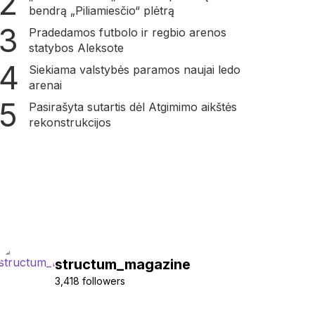
bendrą „Piliamiesčio“ plėtrą
Pradedamos futbolo ir regbio arenos
statybos Aleksote
Siekiama valstybės paramos naujai ledo
arenai
Pasirašyta sutartis dėl Atgimimo aikštės
rekonstrukcijos
structum_magazine
3,418 followers