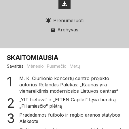
Prenumeruoti
Archyvas
SKAITOMIAUSIA
Savaitės
Mėnesio
Pusmečio
Metų
M. K. Čiurlionio koncertų centro projekto
autorius Rolandas Palekas: „Kaunas yra
vienareikšmis moderniosios Lietuvos centras“
„YIT Lietuva“ ir „EfTEN Capital“ tęsia bendrą
„Piliamiesčio“ plėtrą
Pradedamos futbolo ir regbio arenos statybos
Aleksote