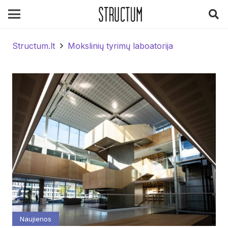
Structum.lt
Mokslinių tyrimų laboatorija
Naujienos