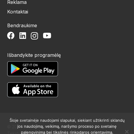
Reklama
Kontaktai
Bendraukime
Išbandykite programėlę
Šioje svetainėje naudojami slapukai, siekiant užtikrinti sklandų
jos naudojimą, veikimą, naršymo proceso po svetainę
© 2024 UAB Structum projektai. Visos teisės saugomos.
palengvinimą bei tikslinės rinkodaros orientavimą.
Tekstų publikavimas galimas tik su raštišku redakcijos