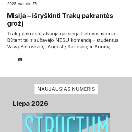
2025
vasario
17d.
Misija – išryškinti Trakų pakrantės
grožį
Trakų pakrantė alsuoja garbinga Lietuvos istorija.
Būtent tai ir sužavėjo NESU komandą – studentus
Vaivą Baltuškaitę, Augustę Karosaitę ir Aurimą…
NAUJAUSIAS NUMERIS
Liepa 2026