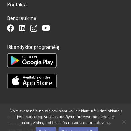
Kontaktai
Bendraukime
Išbandykite programėlę
Šioje svetainėje naudojami slapukai, siekiant užtikrinti sklandų
jos naudojimą, veikimą, naršymo proceso po svetainę
© 2024 UAB Structum projektai. Visos teisės saugomos.
palengvinimą bei tikslinės rinkodaros orientavimą.
Tekstų publikavimas galimas tik su raštišku redakcijos
sutikimu. | Sprendimas:
Websty