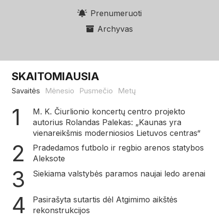
Prenumeruoti
Archyvas
SKAITOMIAUSIA
Savaitės
Mėnesio
Pusmečio
Metų
M. K. Čiurlionio koncertų centro projekto
autorius Rolandas Palekas: „Kaunas yra
vienareikšmis moderniosios Lietuvos centras“
Pradedamos futbolo ir regbio arenos statybos
Aleksote
Siekiama valstybės paramos naujai ledo arenai
Pasirašyta sutartis dėl Atgimimo aikštės
rekonstrukcijos