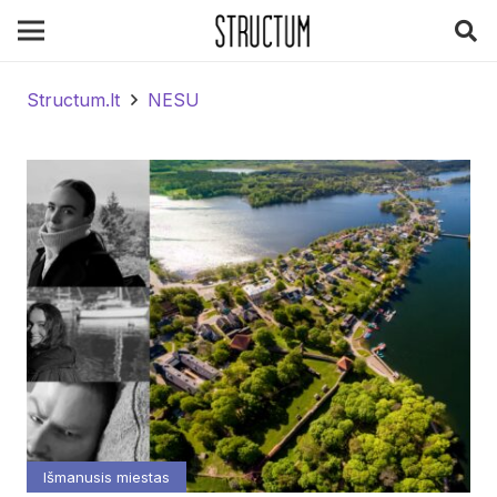
Structum.lt
NESU
Išmanusis miestas