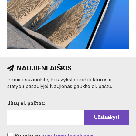
NAUJIENLAIŠKIS
Pirmieji sužinokite, kas vyksta architektūros ir
statybų pasaulyje! Naujienas gaukite el. paštu.
Jūsų el. paštas:
Sutinku su
privatumo taisyklėmis