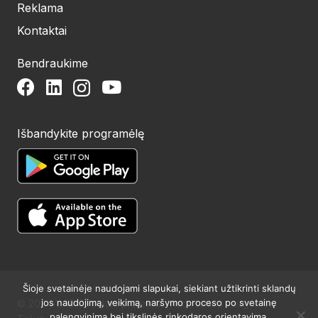
Reklama
Kontaktai
Bendraukime
Išbandykite programėlę
Šioje svetainėje naudojami slapukai, siekiant užtikrinti sklandų
jos naudojimą, veikimą, naršymo proceso po svetainę
© 2024 UAB Structum projektai. Visos teisės saugomos.
palengvinimą bei tikslinės rinkodaros orientavimą.