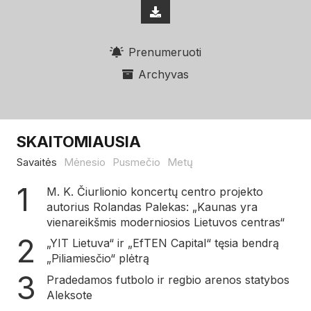
Prenumeruoti
Archyvas
SKAITOMIAUSIA
Savaitės
Mėnesio
Pusmečio
Metų
M. K. Čiurlionio koncertų centro projekto
autorius Rolandas Palekas: „Kaunas yra
vienareikšmis moderniosios Lietuvos centras“
„YIT Lietuva“ ir „EfTEN Capital“ tęsia bendrą
„Piliamiesčio“ plėtrą
Pradedamos futbolo ir regbio arenos statybos
Aleksote