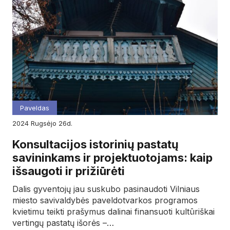
Paveldas
2024
rugsėjo
26d.
Konsultacijos istorinių pastatų
savininkams ir projektuotojams: kaip
išsaugoti ir prižiūrėti
Dalis gyventojų jau suskubo pasinaudoti Vilniaus
miesto savivaldybės paveldotvarkos programos
kvietimu teikti prašymus dalinai finansuoti kultūriškai
vertingų pastatų išorės –…