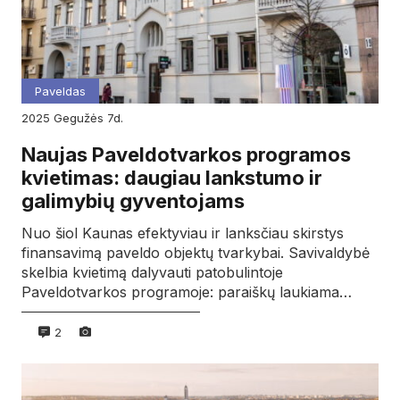
Paveldas
2025
gegužės
7d.
Naujas Paveldotvarkos programos
kvietimas: daugiau lankstumo ir
galimybių gyventojams
Nuo šiol Kaunas efektyviau ir lanksčiau skirstys
finansavimą paveldo objektų tvarkybai. Savivaldybė
skelbia kvietimą dalyvauti patobulintoje
Paveldotvarkos programoje: paraiškų laukiama…
2