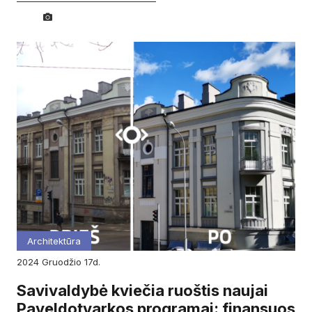
Architektūra
2024
gruodžio
17d.
Savivaldybė kviečia ruoštis naujai
Paveldotvarkos programai: finansuos