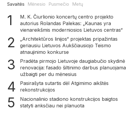
Savaitės
Mėnesio
Pusmečio
Metų
M. K. Čiurlionio koncertų centro projekto
autorius Rolandas Palekas: „Kaunas yra
vienareikšmis moderniosios Lietuvos centras“
„Architektūros linijos“ projektas pripažintas
geriausiu Lietuvos Aukščiausiojo Teismo
atnaujinimo konkurse
Pradėta pirmojo Lietuvoje daugiabučio skydinė
renovacija: fasado šiltinimo darbus planuojama
užbaigti per du mėnesius
Pasirašyta sutartis dėl Atgimimo aikštės
rekonstrukcijos
Nacionalinio stadiono konstrukcijos baigtos
statyti anksčiau nei planuota