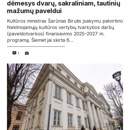
dėmesys dvarų, sakraliniam, tautinių
mažumų paveldui
Kultūros ministras Šarūnas Birutis įsakymu patvirtino
Nekilnojamųjų kultūros vertybių tvarkybos darbų
(paveldotvarkos) finansavimo 2025–2027 m.
programą. Šiemet jai skirta 6…
1