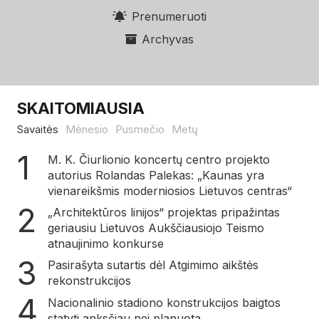
Prenumeruoti
Archyvas
SKAITOMIAUSIA
Savaitės
Mėnesio
Pusmečio
Metų
M. K. Čiurlionio koncertų centro projekto
autorius Rolandas Palekas: „Kaunas yra
vienareikšmis moderniosios Lietuvos centras“
„Architektūros linijos“ projektas pripažintas
geriausiu Lietuvos Aukščiausiojo Teismo
atnaujinimo konkurse
Pasirašyta sutartis dėl Atgimimo aikštės
rekonstrukcijos
Nacionalinio stadiono konstrukcijos baigtos
statyti anksčiau nei planuota