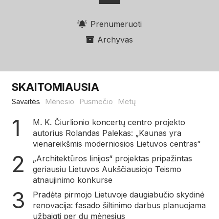
Prenumeruoti
Archyvas
SKAITOMIAUSIA
Savaitės
Mėnesio
Pusmečio
Metų
M. K. Čiurlionio koncertų centro projekto
autorius Rolandas Palekas: „Kaunas yra
vienareikšmis moderniosios Lietuvos centras“
„Architektūros linijos“ projektas pripažintas
geriausiu Lietuvos Aukščiausiojo Teismo
atnaujinimo konkurse
Pradėta pirmojo Lietuvoje daugiabučio skydinė
renovacija: fasado šiltinimo darbus planuojama
užbaigti per du mėnesius