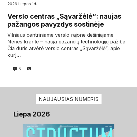
2026
liepos
1d.
Verslo centras „Sąvaržėlė“: naujas
pažangos pavyzdys sostinėje
Vilniaus centriniame verslo rajone dešiniajame
Neries krante – nauja pažangių technologijų pažiba.
Čia duris atvėrė verslo centras „Sąvaržėlė“, apie
kurį…
5
NAUJAUSIAS NUMERIS
Liepa 2026