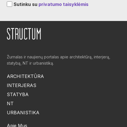
Sutinku su
privatumo taisyklėmis
Žurnalas ir naujienų portalas apie architektūrą, interjerą,
statybą, NT ir urbanistiką.
ARCHITEKTŪRA
INTERJERAS
STATYBA
NT
URBANISTIKA
Apie Mus