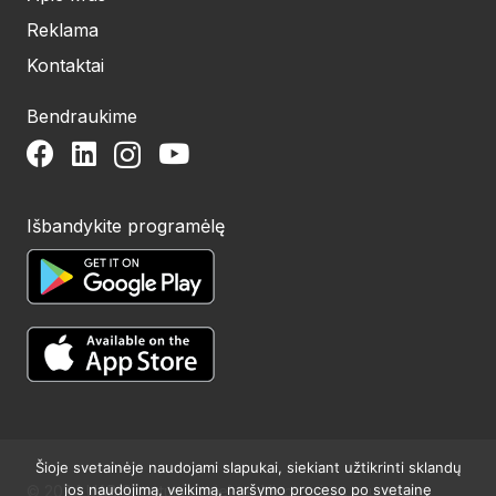
Reklama
Kontaktai
Bendraukime
Išbandykite programėlę
Šioje svetainėje naudojami slapukai, siekiant užtikrinti sklandų
jos naudojimą, veikimą, naršymo proceso po svetainę
© 2024 UAB Structum projektai. Visos teisės saugomos.