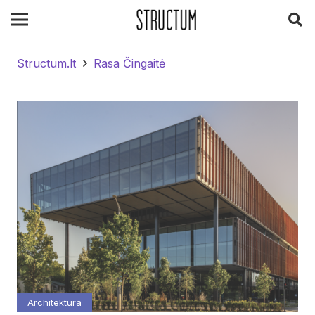
Structum.lt
Rasa Čingaitė
Architektūra