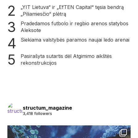
„YIT Lietuva“ ir „EfTEN Capital“ tęsia bendrą
„Piliamiesčio“ plėtrą
Pradedamos futbolo ir regbio arenos statybos
Aleksote
Siekiama valstybės paramos naujai ledo arenai
Pasirašyta sutartis dėl Atgimimo aikštės
rekonstrukcijos
structum_magazine
3,418 followers