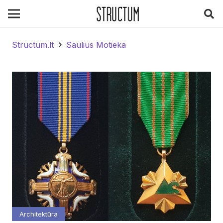
Structum.lt
Saulius Motieka
Architektūra