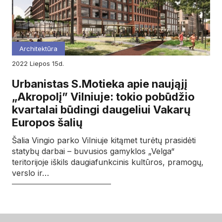
Architektūra
2022
liepos
15d.
Urbanistas S.Motieka apie naująjį
„Akropolį” Vilniuje: tokio pobūdžio
kvartalai būdingi daugeliui Vakarų
Europos šalių
Šalia Vingio parko Vilniuje kitąmet turėtų prasidėti
statybų darbai – buvusios gamyklos „Velga“
teritorijoje iškils daugiafunkcinis kultūros, pramogų,
verslo ir…