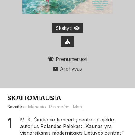
Skaityti
Prenumeruoti
Archyvas
SKAITOMIAUSIA
Savaitės
Mėnesio
Pusmečio
Metų
M. K. Čiurlionio koncertų centro projekto
autorius Rolandas Palekas: „Kaunas yra
vienareikšmis moderniosios Lietuvos centras“