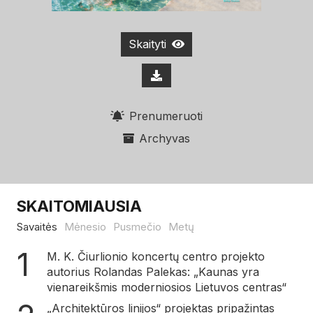
Skaityti
Prenumeruoti
Archyvas
SKAITOMIAUSIA
Savaitės
Mėnesio
Pusmečio
Metų
M. K. Čiurlionio koncertų centro projekto
autorius Rolandas Palekas: „Kaunas yra
vienareikšmis moderniosios Lietuvos centras“
„Architektūros linijos“ projektas pripažintas