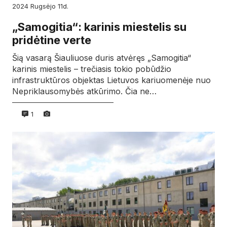
2024
rugsėjo
11d.
„Samogitia“: karinis miestelis su
pridėtine verte
Šią vasarą Šiauliuose duris atvėręs „Samogitia“
karinis miestelis – trečiasis tokio pobūdžio
infrastruktūros objektas Lietuvos kariuomenėje nuo
Nepriklausomybės atkūrimo. Čia ne…
1