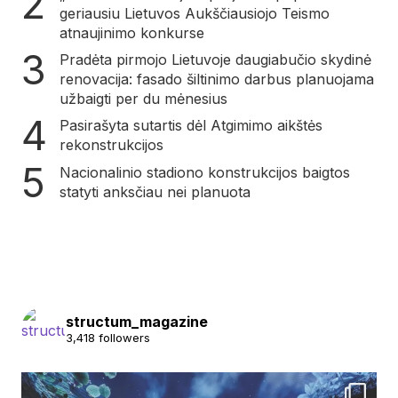
geriausiu Lietuvos Aukščiausiojo Teismo
atnaujinimo konkurse
Pradėta pirmojo Lietuvoje daugiabučio skydinė
renovacija: fasado šiltinimo darbus planuojama
užbaigti per du mėnesius
Pasirašyta sutartis dėl Atgimimo aikštės
rekonstrukcijos
Nacionalinio stadiono konstrukcijos baigtos
statyti anksčiau nei planuota
structum_magazine
3,418 followers