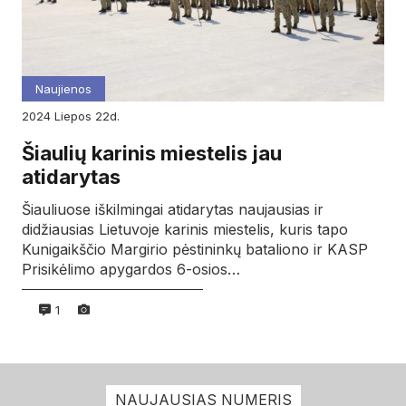
Naujienos
2024
liepos
22d.
Šiaulių karinis miestelis jau
atidarytas
Šiauliuose iškilmingai atidarytas naujausias ir
didžiausias Lietuvoje karinis miestelis, kuris tapo
Kunigaikščio Margirio pėstininkų bataliono ir KASP
Prisikėlimo apygardos 6-osios…
1
NAUJAUSIAS NUMERIS