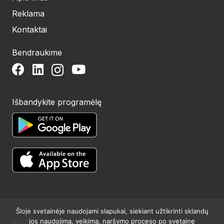
Reklama
Kontaktai
Bendraukime
Išbandykite programėlę
Šioje svetainėje naudojami slapukai, siekiant užtikrinti sklandų
jos naudojimą, veikimą, naršymo proceso po svetainę
© 2024 UAB Structum projektai. Visos teisės saugomos.