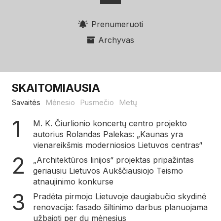
Prenumeruoti
Archyvas
SKAITOMIAUSIA
Savaitės
Mėnesio
Pusmečio
Metų
M. K. Čiurlionio koncertų centro projekto
autorius Rolandas Palekas: „Kaunas yra
vienareikšmis moderniosios Lietuvos centras“
„Architektūros linijos“ projektas pripažintas
geriausiu Lietuvos Aukščiausiojo Teismo
atnaujinimo konkurse
Pradėta pirmojo Lietuvoje daugiabučio skydinė
renovacija: fasado šiltinimo darbus planuojama
užbaigti per du mėnesius