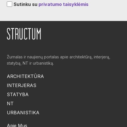
Sutinku su
privatumo taisyklėmis
Žurnalas ir naujienų portalas apie architektūrą, interjerą,
statybą, NT ir urbanistiką.
ARCHITEKTŪRA
INTERJERAS
STATYBA
NT
URBANISTIKA
Apie Mus