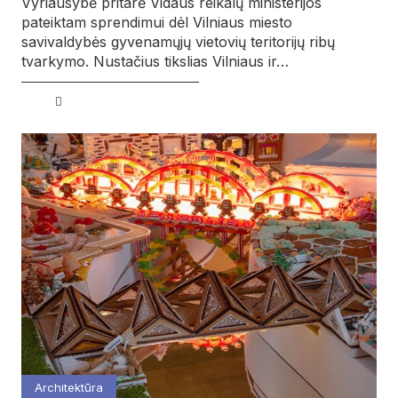
Vyriausybė pritarė Vidaus reikalų ministerijos
pateiktam sprendimui dėl Vilniaus miesto
savivaldybės gyvenamųjų vietovių teritorijų ribų
tvarkymo. Nustačius tikslias Vilniaus ir…
Architektūra