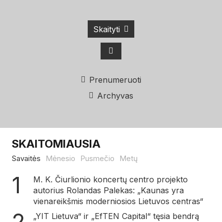
Skaityti
Prenumeruoti
Archyvas
SKAITOMIAUSIA
Savaitės
Mėnesio
Pusmečio
Metų
M. K. Čiurlionio koncertų centro projekto
autorius Rolandas Palekas: „Kaunas yra
vienareikšmis moderniosios Lietuvos centras“
„YIT Lietuva“ ir „EfTEN Capital“ tęsia bendrą