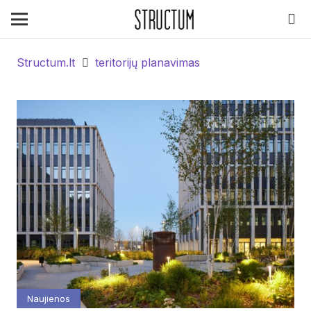
Structum.lt
teritorijų planavimas
Naujienos