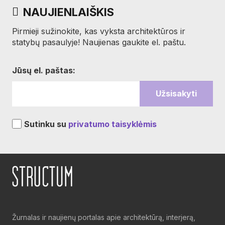
NAUJIENLAIŠKIS
Pirmieji sužinokite, kas vyksta architektūros ir
statybų pasaulyje! Naujienas gaukite el. paštu.
Jūsų el. paštas:
Sutinku su
privatumo taisyklėmis
Žurnalas ir naujienų portalas apie architektūrą, interjerą,