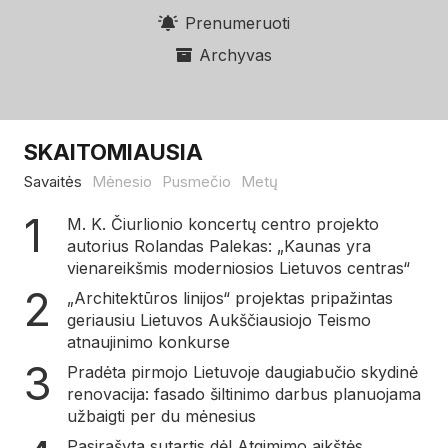
Prenumeruoti
Archyvas
SKAITOMIAUSIA
Savaitės
Mėnesio
Pusmečio
Metų
M. K. Čiurlionio koncertų centro projekto
autorius Rolandas Palekas: „Kaunas yra
vienareikšmis moderniosios Lietuvos centras“
„Architektūros linijos“ projektas pripažintas
geriausiu Lietuvos Aukščiausiojo Teismo
atnaujinimo konkurse
Pradėta pirmojo Lietuvoje daugiabučio skydinė
renovacija: fasado šiltinimo darbus planuojama
užbaigti per du mėnesius
Pasirašyta sutartis dėl Atgimimo aikštės