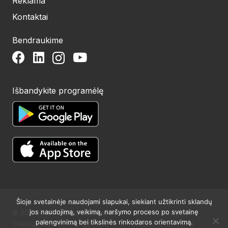
Reklama
Kontaktai
Bendraukime
Išbandykite programėlę
Šioje svetainėje naudojami slapukai, siekiant užtikrinti sklandų
jos naudojimą, veikimą, naršymo proceso po svetainę
© 2024 UAB Structum projektai. Visos teisės saugomos.
palengvinimą bei tikslinės rinkodaros orientavimą.
Tekstų publikavimas galimas tik su raštišku redakcijos