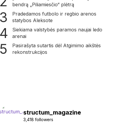
bendrą „Piliamiesčio“ plėtrą
Pradedamos futbolo ir regbio arenos
statybos Aleksote
Siekiama valstybės paramos naujai ledo
arenai
Pasirašyta sutartis dėl Atgimimo aikštės
rekonstrukcijos
structum_magazine
3,418 followers