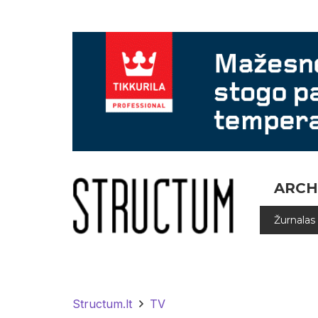
ARCH
Žurnalas
Structum.lt
TV