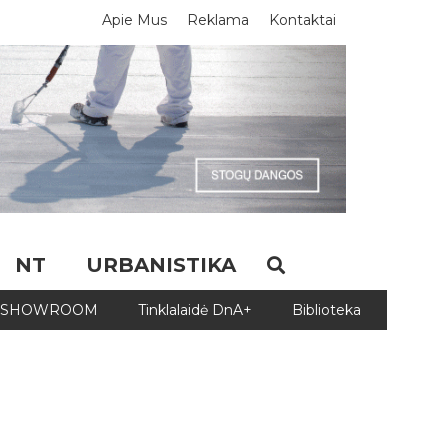
Apie Mus
Reklama
Kontaktai
NT
URBANISTIKA
SHOWROOM
Tinklalaidė DnA+
Biblioteka
Biblio