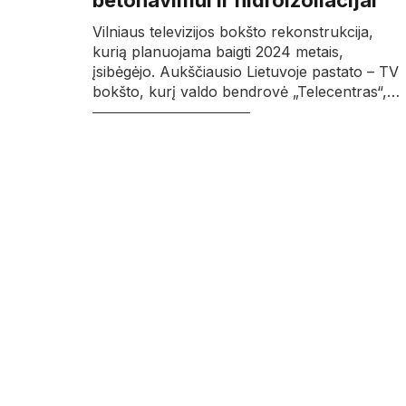
betonavimui ir hidroizoliacijai
Vilniaus televizijos bokšto rekonstrukcija,
kurią planuojama baigti 2024 metais,
įsibėgėjo. Aukščiausio Lietuvoje pastato – TV
bokšto, kurį valdo bendrovė „Telecentras“,…