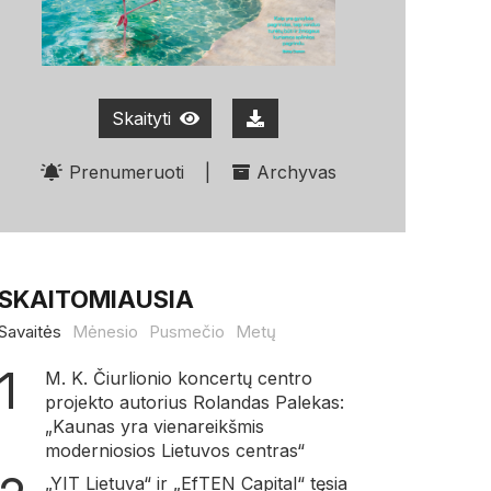
Skaityti
Prenumeruoti
|
Archyvas
SKAITOMIAUSIA
Savaitės
Mėnesio
Pusmečio
Metų
M. K. Čiurlionio koncertų centro
projekto autorius Rolandas Palekas:
„Kaunas yra vienareikšmis
moderniosios Lietuvos centras“
„YIT Lietuva“ ir „EfTEN Capital“ tęsia