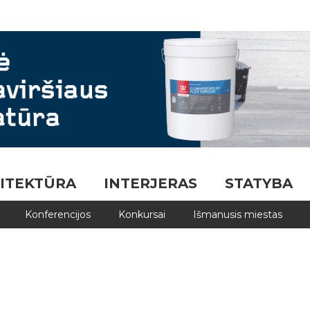
ITEKTŪRA
INTERJERAS
STATYBA
Konferencijos
Konkursai
Išmanusis miestas