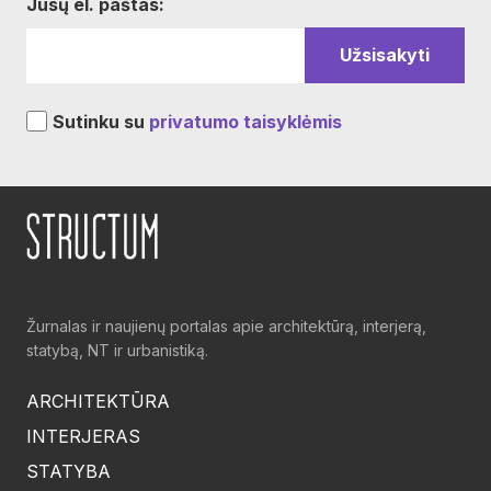
Jūsų el. paštas:
Sutinku su
privatumo taisyklėmis
Žurnalas ir naujienų portalas apie architektūrą, interjerą,
statybą, NT ir urbanistiką.
ARCHITEKTŪRA
INTERJERAS
STATYBA