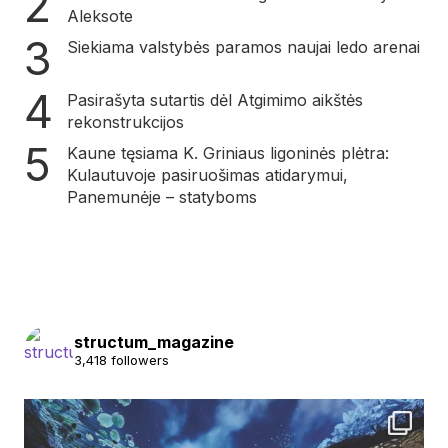
Aleksote
Siekiama valstybės paramos naujai ledo arenai
Pasirašyta sutartis dėl Atgimimo aikštės
rekonstrukcijos
Kaune tęsiama K. Griniaus ligoninės plėtra:
Kulautuvoje pasiruošimas atidarymui,
Panemunėje – statyboms
structum_magazine
3,418 followers