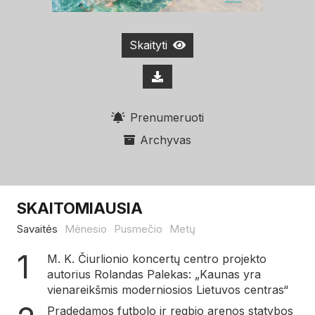
Skaityti
Prenumeruoti
Archyvas
SKAITOMIAUSIA
Savaitės
Mėnesio
Pusmečio
Metų
M. K. Čiurlionio koncertų centro projekto
autorius Rolandas Palekas: „Kaunas yra
vienareikšmis moderniosios Lietuvos centras“
Pradedamos futbolo ir regbio arenos statybos