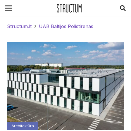
Structum.lt
UAB Baltijos Polistirenas
Architektūra