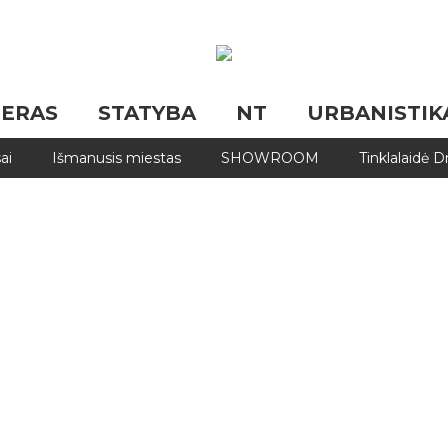
JERAS
STATYBA
NT
URBANISTIK
ai
Išmanusis miestas
SHOWROOM
Tinklalaidė 