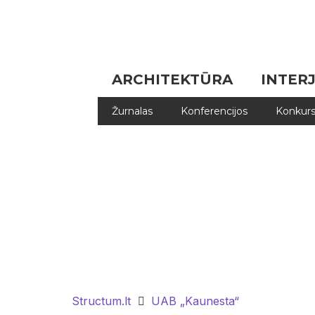
ARCHITEKTŪRA
INTER
Žurnalas
Konferencijos
Konkurs
Structum.lt
UAB „Kaunesta“