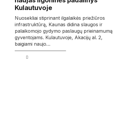
naujas ligoninės padalinys
Kulautuvoje
Nuosekliai stiprinant ilgalaikės priežiūros
infrastruktūrą, Kaunas didina slaugos ir
palaikomojo gydymo paslaugų prieinamumą
gyventojams. Kulautuvoje, Akacijų al. 2,
baigiami naujo…