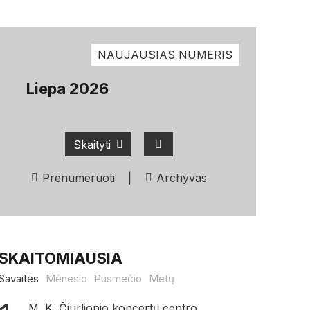
NAUJAUSIAS NUMERIS
Liepa 2026
Skaityti
Prenumeruoti
|
Archyvas
SKAITOMIAUSIA
Savaitės
Mėnesio
Pusmečio
Metų
M. K. Čiurlionio koncertų centro