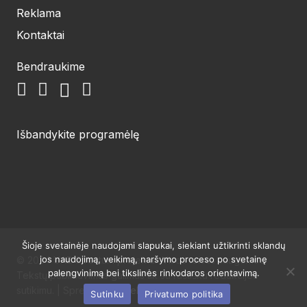
Reklama
Kontaktai
Bendraukime
Išbandykite programėlę
Šioje svetainėje naudojami slapukai, siekiant užtikrinti sklandų
jos naudojimą, veikimą, naršymo proceso po svetainę
© 2024 UAB Structum projektai. Visos teisės saugomos.
palengvinimą bei tikslinės rinkodaros orientavimą.
Tekstų publikavimas galimas tik su raštišku redakcijos
sutikimu. | Sprendimas:
Websty
Sutinku
Privatumo politika