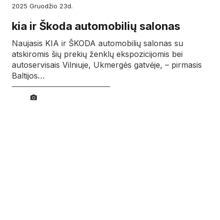
2025
gruodžio
23d.
kia ir Škoda automobilių salonas
Naujasis KIA ir ŠKODA automobilių salonas su
atskiromis šių prekių ženklų ekspozicijomis bei
autoservisais Vilniuje, Ukmergės gatvėje, – pirmasis
Baltijos…