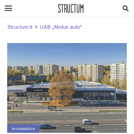
Structum.lt
UAB „Motus auto“
Architektūra