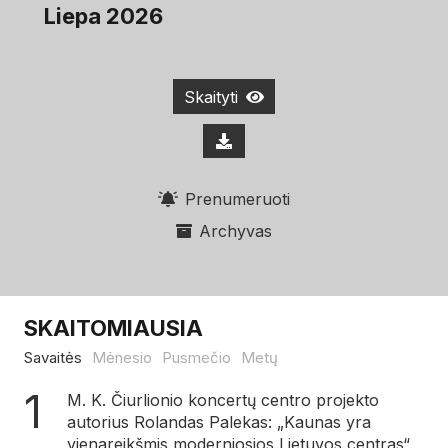
Liepa 2026
Skaityti
Prenumeruoti
Archyvas
SKAITOMIAUSIA
Savaitės
Mėnesio
Pusmečio
Metų
M. K. Čiurlionio koncertų centro projekto
autorius Rolandas Palekas: „Kaunas yra
vienareikšmis moderniosios Lietuvos centras“