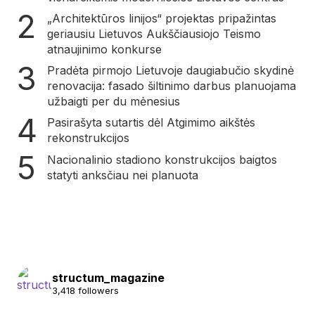
„Architektūros linijos“ projektas pripažintas
geriausiu Lietuvos Aukščiausiojo Teismo
atnaujinimo konkurse
Pradėta pirmojo Lietuvoje daugiabučio skydinė
renovacija: fasado šiltinimo darbus planuojama
užbaigti per du mėnesius
Pasirašyta sutartis dėl Atgimimo aikštės
rekonstrukcijos
Nacionalinio stadiono konstrukcijos baigtos
statyti anksčiau nei planuota
structum_magazine
3,418 followers