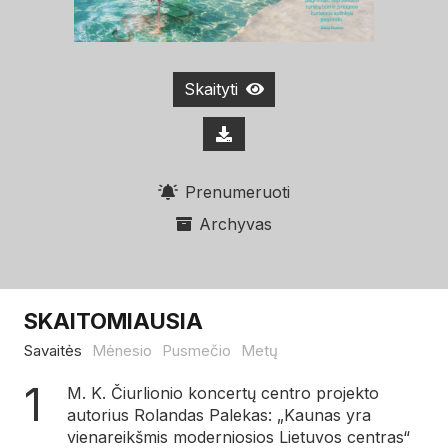
Skaityti
Prenumeruoti
Archyvas
SKAITOMIAUSIA
Savaitės
Mėnesio
Pusmečio
Metų
M. K. Čiurlionio koncertų centro projekto
autorius Rolandas Palekas: „Kaunas yra
vienareikšmis moderniosios Lietuvos centras“