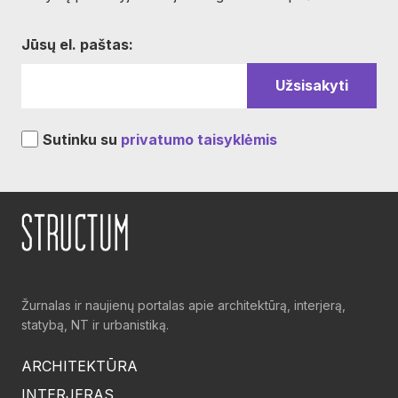
Jūsų el. paštas:
Sutinku su
privatumo taisyklėmis
Žurnalas ir naujienų portalas apie architektūrą, interjerą,
statybą, NT ir urbanistiką.
ARCHITEKTŪRA
INTERJERAS