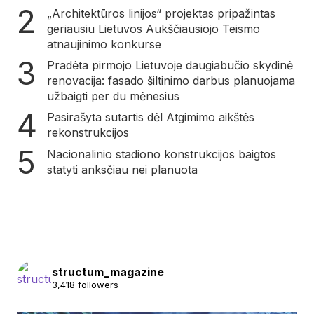
„Architektūros linijos“ projektas pripažintas
geriausiu Lietuvos Aukščiausiojo Teismo
atnaujinimo konkurse
Pradėta pirmojo Lietuvoje daugiabučio skydinė
renovacija: fasado šiltinimo darbus planuojama
užbaigti per du mėnesius
Pasirašyta sutartis dėl Atgimimo aikštės
rekonstrukcijos
Nacionalinio stadiono konstrukcijos baigtos
statyti anksčiau nei planuota
structum_magazine
3,418 followers