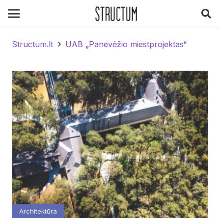
Structum.lt
UAB „Panevėžio miestprojektas“
Architektūra