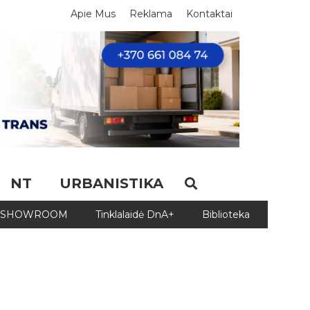
Apie Mus
Reklama
Kontaktai
NT
URBANISTIKA
SHOWROOM
Tinklalaidė DnA+
Biblioteka
Biblio