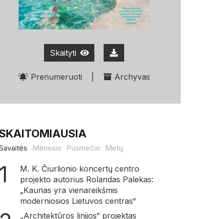
Skaityti
Prenumeruoti
|
Archyvas
SKAITOMIAUSIA
Savaitės
Mėnesio
Pusmečio
Metų
M. K. Čiurlionio koncertų centro
projekto autorius Rolandas Palekas:
„Kaunas yra vienareikšmis
moderniosios Lietuvos centras“
„Architektūros linijos“ projektas