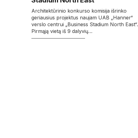
Stadium North East“
Architektūrinio konkurso komisija išrinko
geriausius projektus naujam UAB „Hanner“
verslo centrui „Business Stadium North East“.
Pirmąją vietą iš 9 dalyvių…