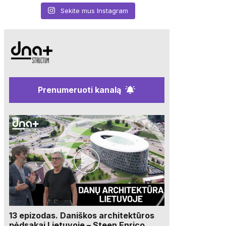
Sekite mus Instagram
Prenumeruoti kanalą
13 epizodas. Daniškos architektūros
pėdsakai Lietuvoje – Steen Enrico