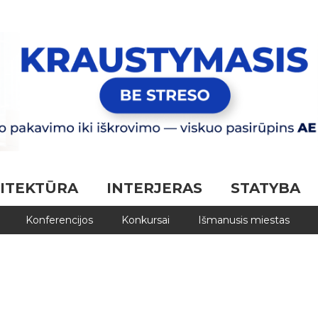
ITEKTŪRA
INTERJERAS
STATYBA
Konferencijos
Konkursai
Išmanusis miestas