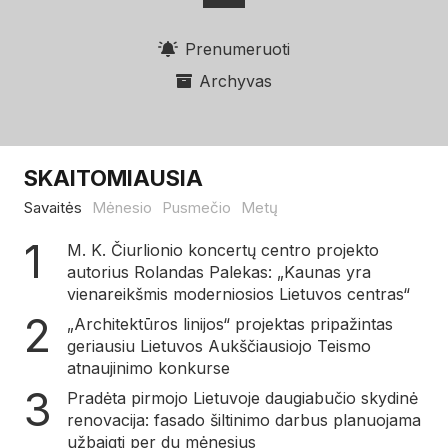
Prenumeruoti
Archyvas
SKAITOMIAUSIA
Savaitės
Mėnesio
Pusmečio
Metų
M. K. Čiurlionio koncertų centro projekto
autorius Rolandas Palekas: „Kaunas yra
vienareikšmis moderniosios Lietuvos centras“
„Architektūros linijos“ projektas pripažintas
geriausiu Lietuvos Aukščiausiojo Teismo
atnaujinimo konkurse
Pradėta pirmojo Lietuvoje daugiabučio skydinė
renovacija: fasado šiltinimo darbus planuojama
užbaigti per du mėnesius