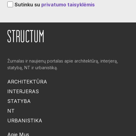
Sutinku su
privatumo taisyklėmis
Žurnalas ir naujienų portalas apie architektūrą, interjerą,
statybą, NT ir urbanistiką.
ARCHITEKTŪRA
INTERJERAS
STATYBA
NT
URBANISTIKA
Apie Mus