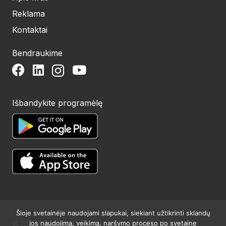
Reklama
Kontaktai
Bendraukime
Išbandykite programėlę
Šioje svetainėje naudojami slapukai, siekiant užtikrinti sklandų
jos naudojimą, veikimą, naršymo proceso po svetainę
© 2024 UAB Structum projektai. Visos teisės saugomos.