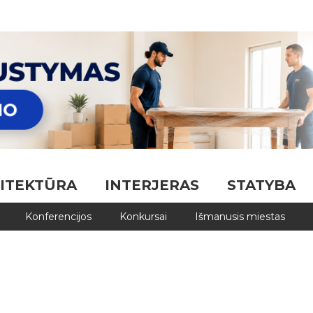
ITEKTŪRA
INTERJERAS
STATYBA
Konferencijos
Konkursai
Išmanusis miestas