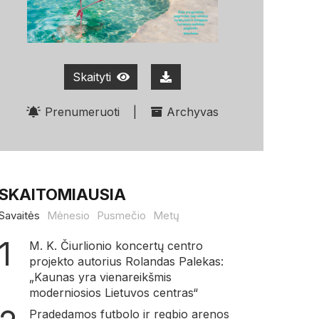
Skaityti
Prenumeruoti
|
Archyvas
SKAITOMIAUSIA
Savaitės
Mėnesio
Pusmečio
Metų
M. K. Čiurlionio koncertų centro
projekto autorius Rolandas Palekas:
„Kaunas yra vienareikšmis
moderniosios Lietuvos centras“
Pradedamos futbolo ir regbio arenos