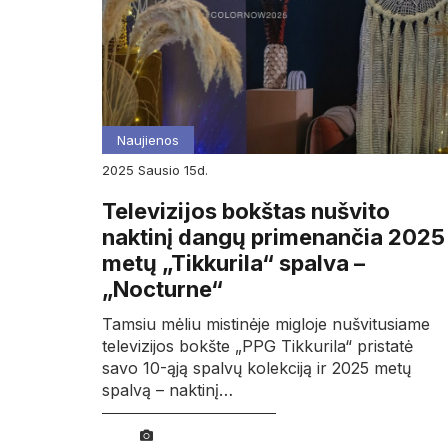
Naujienos
2025
sausio
15d.
Televizijos bokštas nušvito
naktinį dangų primenančia 2025
metų „Tikkurila“ spalva –
„Nocturne“
Tamsiu mėliu mistinėje migloje nušvitusiame
televizijos bokšte „PPG Tikkurila“ pristatė
savo 10-ąją spalvų kolekciją ir 2025 metų
spalvą – naktinį…