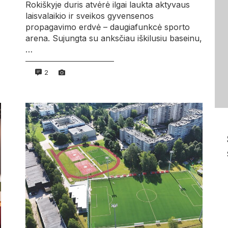
Rokiškyje duris atvėrė ilgai laukta aktyvaus
laisvalaikio ir sveikos gyvensenos
propagavimo erdvė – daugiafunkcė sporto
arena. Sujungta su anksčiau iškilusiu baseinu,
…
2