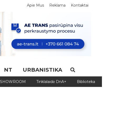
Apie Mus
Reklama
Kontaktai
NT
URBANISTIKA
SHOWROOM
Tinklalaidė DnA+
Biblioteka
Biblio