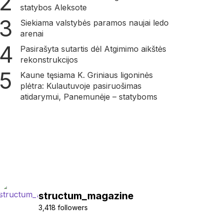
statybos Aleksote
Siekiama valstybės paramos naujai ledo
arenai
Pasirašyta sutartis dėl Atgimimo aikštės
rekonstrukcijos
Kaune tęsiama K. Griniaus ligoninės
plėtra: Kulautuvoje pasiruošimas
atidarymui, Panemunėje – statyboms
structum_magazine
3,418 followers