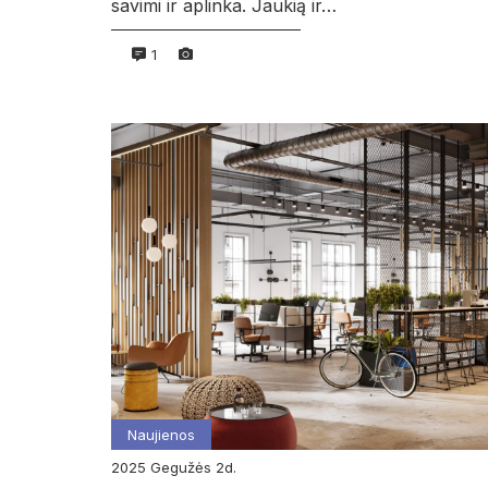
savimi ir aplinka. Jaukią ir…
1
Naujienos
2025
gegužės
2d.