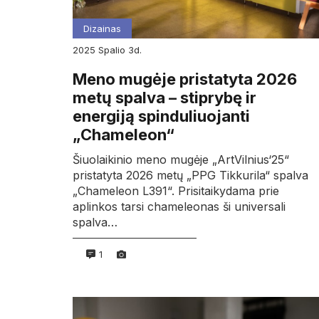
Dizainas
2025
spalio
3d.
Meno mugėje pristatyta 2026
metų spalva – stiprybę ir
energiją spinduliuojanti
„Chameleon“
Šiuolaikinio meno mugėje „ArtVilnius‘25“
pristatyta 2026 metų „PPG Tikkurila“ spalva
„Chameleon L391“. Prisitaikydama prie
aplinkos tarsi chameleonas ši universali
spalva…
1