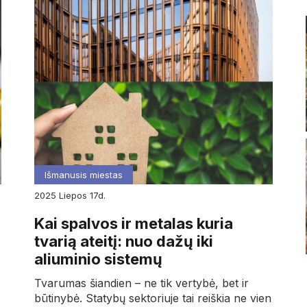
Išmanusis miestas
2025
liepos
17d.
Kai spalvos ir metalas kuria
tvarią ateitį: nuo dažų iki
aliuminio sistemų
Tvarumas šiandien – ne tik vertybė, bet ir
būtinybė. Statybų sektoriuje tai reiškia ne vien