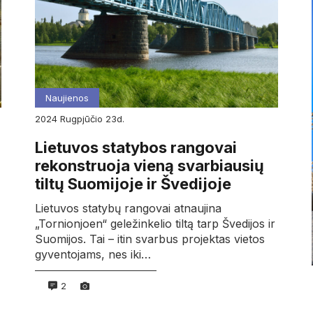
Naujienos
2024
rugpjūčio
23d.
Lietuvos statybos rangovai
rekonstruoja vieną svarbiausių
tiltų Suomijoje ir Švedijoje
Lietuvos statybų rangovai atnaujina
„Tornionjoen“ geležinkelio tiltą tarp Švedijos ir
Suomijos. Tai – itin svarbus projektas vietos
gyventojams, nes iki…
2