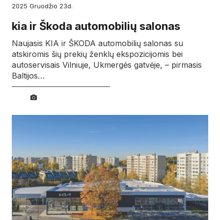
2025
gruodžio
23d.
kia ir Škoda automobilių salonas
Naujasis KIA ir ŠKODA automobilių salonas su
atskiromis šių prekių ženklų ekspozicijomis bei
autoservisais Vilniuje, Ukmergės gatvėje, – pirmasis
Baltijos…