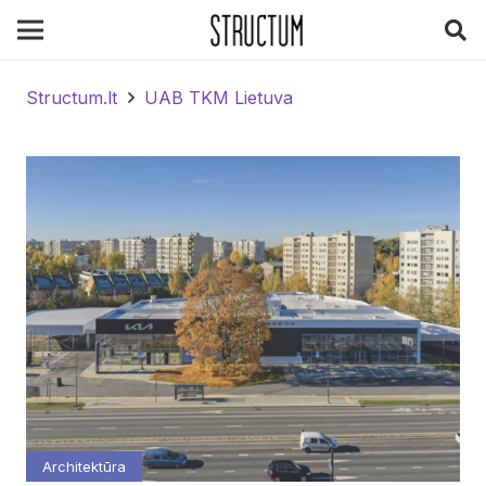
Structum.lt
UAB TKM Lietuva
Architektūra