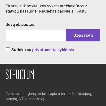
Pirmieji sužinokite, kas vyksta architektūros ir
statybų pasaulyje! Naujienas gaukite el. paštu.
Jūsų el. paštas:
Sutinku su
privatumo taisyklėmis
Žurnalas ir naujienų portalas apie architektūrą, interjerą,
statybą, NT ir urbanistiką.