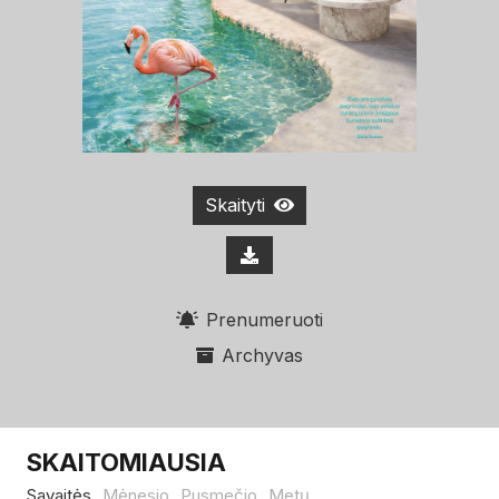
Skaityti
Prenumeruoti
Archyvas
SKAITOMIAUSIA
Savaitės
Mėnesio
Pusmečio
Metų