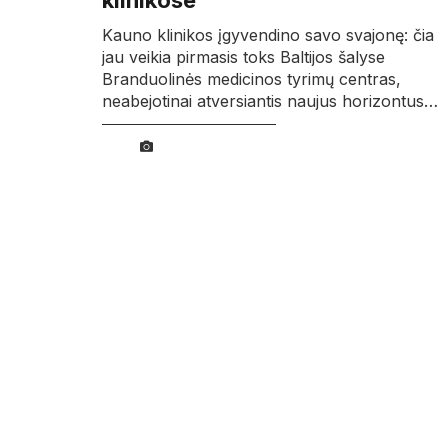
klinikose
Kauno klinikos įgyvendino savo svajonę: čia
jau veikia pirmasis toks Baltijos šalyse
Branduolinės medicinos tyrimų centras,
neabejotinai atversiantis naujus horizontus…