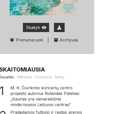
Skaityti
Prenumeruoti
|
Archyvas
SKAITOMIAUSIA
Savaitės
Mėnesio
Pusmečio
Metų
M. K. Čiurlionio koncertų centro
projekto autorius Rolandas Palekas:
„Kaunas yra vienareikšmis
moderniosios Lietuvos centras“
Pradedamos futbolo ir regbio arenos