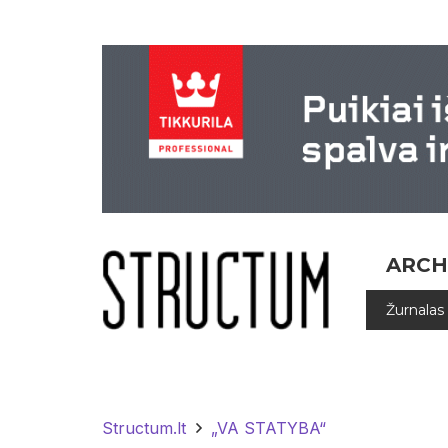
ARCH
Žurnalas
Structum.lt
„VA STATYBA“