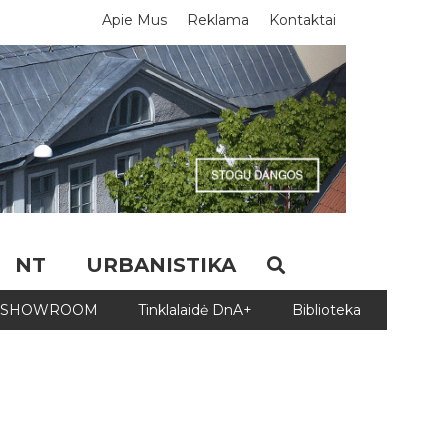
Apie Mus
Reklama
Kontaktai
NT
URBANISTIKA
SHOWROOM
Tinklalaidė DnA+
Biblioteka
Biblio