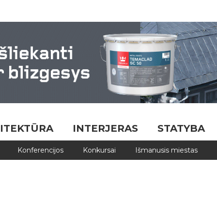
ITEKTŪRA
INTERJERAS
STATYBA
Konferencijos
Konkursai
Išmanusis miestas