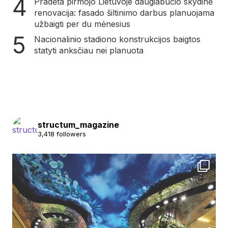
Pradėta pirmojo Lietuvoje daugiabučio skydinė
renovacija: fasado šiltinimo darbus planuojama
užbaigti per du mėnesius
Nacionalinio stadiono konstrukcijos baigtos
statyti anksčiau nei planuota
structum_magazine
3,418 followers