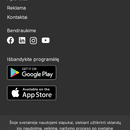
Reklama
Kontaktai
Bendraukime
Išbandykite programėlę
Šioje svetainėje naudojami slapukai, siekiant užtikrinti sklandų
jos naudojimą, veikimą, naršymo proceso po svetainę
© 2024 UAB Structum projektai. Visos teisės saugomos.