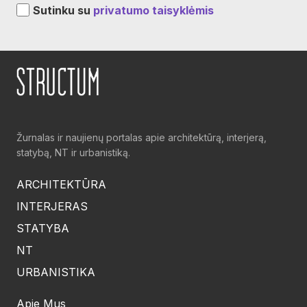
Sutinku su
privatumo taisyklėmis
Žurnalas ir naujienų portalas apie architektūrą, interjerą,
statybą, NT ir urbanistiką.
ARCHITEKTŪRA
INTERJERAS
STATYBA
NT
URBANISTIKA
Apie Mus