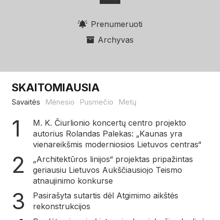
Prenumeruoti
Archyvas
SKAITOMIAUSIA
Savaitės
Mėnesio
Pusmečio
Metų
M. K. Čiurlionio koncertų centro projekto
autorius Rolandas Palekas: „Kaunas yra
vienareikšmis moderniosios Lietuvos centras“
„Architektūros linijos“ projektas pripažintas
geriausiu Lietuvos Aukščiausiojo Teismo
atnaujinimo konkurse
Pasirašyta sutartis dėl Atgimimo aikštės
rekonstrukcijos