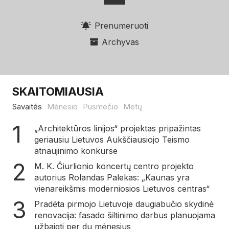
Prenumeruoti
Archyvas
SKAITOMIAUSIA
Savaitės
Mėnesio
Pusmečio
Metų
„Architektūros linijos“ projektas pripažintas
geriausiu Lietuvos Aukščiausiojo Teismo
atnaujinimo konkurse
M. K. Čiurlionio koncertų centro projekto
autorius Rolandas Palekas: „Kaunas yra
vienareikšmis moderniosios Lietuvos centras“
Pradėta pirmojo Lietuvoje daugiabučio skydinė
renovacija: fasado šiltinimo darbus planuojama
užbaigti per du mėnesius