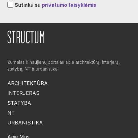
Sutinku su
privatumo taisyklėmis
Žurnalas ir naujienų portalas apie architektūrą, interjerą,
statybą, NT ir urbanistiką.
ARCHITEKTŪRA
INTERJERAS
STATYBA
NT
URBANISTIKA
Apie Mus