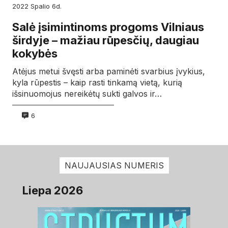
2022
spalio
6d.
Salė įsimintinoms progoms Vilniaus
širdyje – mažiau rūpesčių, daugiau
kokybės
Atėjus metui švęsti arba paminėti svarbius įvykius,
kyla rūpestis – kaip rasti tinkamą vietą, kurią
išsinuomojus nereikėtų sukti galvos ir…
6
NAUJAUSIAS NUMERIS
Liepa 2026