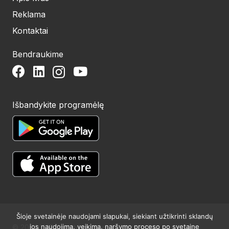
Reklama
Kontaktai
Bendraukime
Išbandykite programėlę
Šioje svetainėje naudojami slapukai, siekiant užtikrinti sklandų
jos naudojimą, veikimą, naršymo proceso po svetainę
© 2024 UAB Structum projektai. Visos teisės saugomos.