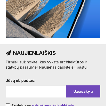
NAUJIENLAIŠKIS
Pirmieji sužinokite, kas vyksta architektūros ir
statybų pasaulyje! Naujienas gaukite el. paštu.
Jūsų el. paštas:
Sutinku su
privatumo taisyklėmis