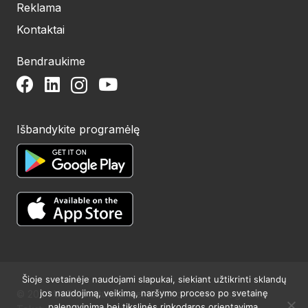
Reklama
Kontaktai
Bendraukime
Išbandykite programėlę
Šioje svetainėje naudojami slapukai, siekiant užtikrinti sklandų
jos naudojimą, veikimą, naršymo proceso po svetainę
© 2024 UAB Structum projektai. Visos teisės saugomos.
palengvinimą bei tikslinės rinkodaros orientavimą.