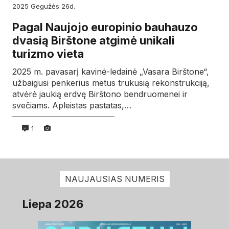
2025
gegužės
26d.
Pagal Naujojo europinio bauhauzo
dvasią Birštone atgimė unikali
turizmo vieta
2025 m. pavasarį kavinė-ledainė „Vasara Birštone“,
užbaigusi penkerius metus trukusią rekonstrukciją,
atvėrė jaukią erdvę Birštono bendruomenei ir
svečiams. Apleistas pastatas,…
1
NAUJAUSIAS NUMERIS
Liepa 2026