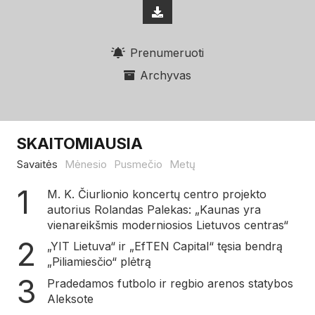
Prenumeruoti
Archyvas
SKAITOMIAUSIA
Savaitės
Mėnesio
Pusmečio
Metų
M. K. Čiurlionio koncertų centro projekto
autorius Rolandas Palekas: „Kaunas yra
vienareikšmis moderniosios Lietuvos centras“
„YIT Lietuva“ ir „EfTEN Capital“ tęsia bendrą
„Piliamiesčio“ plėtrą
Pradedamos futbolo ir regbio arenos statybos
Aleksote