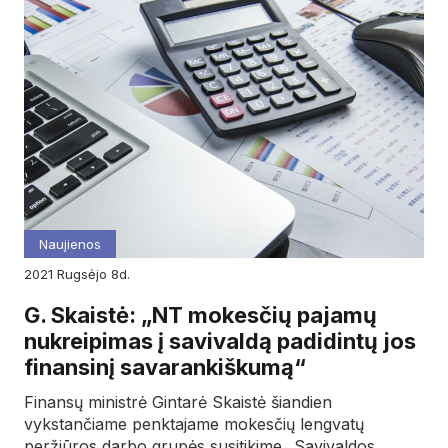
Naujienos
2021
rugsėjo
8d.
G. Skaistė: „NT mokesčių pajamų
nukreipimas į savivaldą padidintų jos
finansinį savarankiškumą“
Finansų ministrė Gintarė Skaistė šiandien
vykstančiame penktajame mokesčių lengvatų
peržiūros darbo grupės susitikime „Savivaldos