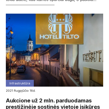
Infrastruktūra
2021
rugpjūčio
16d.
Aukcione už 2 mln. parduodamas
prestižinėje sostinės vietoje įsikūręs