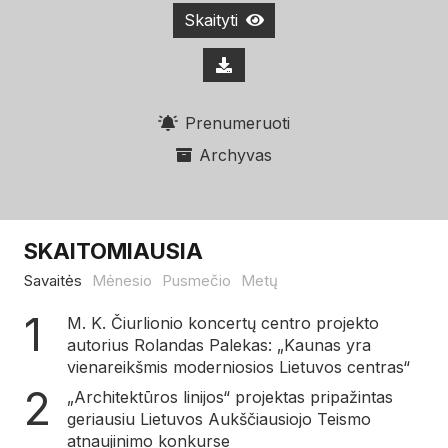
Skaityti
Prenumeruoti
Archyvas
SKAITOMIAUSIA
Savaitės
Mėnesio
Pusmečio
Metų
M. K. Čiurlionio koncertų centro projekto
autorius Rolandas Palekas: „Kaunas yra
vienareikšmis moderniosios Lietuvos centras“
„Architektūros linijos“ projektas pripažintas
geriausiu Lietuvos Aukščiausiojo Teismo
atnaujinimo konkurse