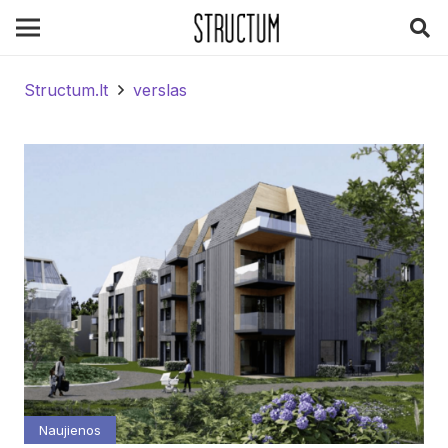
Structum.lt
verslas
Naujienos