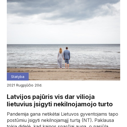
Statyba
2021
rugpjūčio
20d.
Latvijos pajūris vis dar vilioja
lietuvius įsigyti nekilnojamojo turto
Pandemija gana netikėtai Lietuvos gyventojams tapo
postūmiu įsigyti nekilnojamąjį turtą (NT). Paklausa
tokia didelė, kad kainos sparčiai auga, o pasiūla…