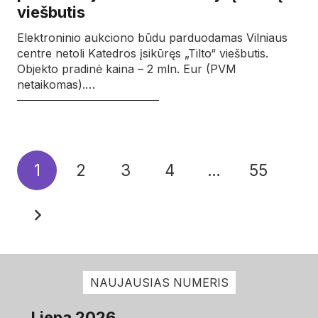
viešbutis
Elektroninio aukciono būdu parduodamas Vilniaus
centre netoli Katedros įsikūręs „Tilto“ viešbutis.
Objekto pradinė kaina – 2 mln. Eur (PVM
netaikomas).…
1
2
3
4
…
55
NAUJAUSIAS NUMERIS
Liepa 2026