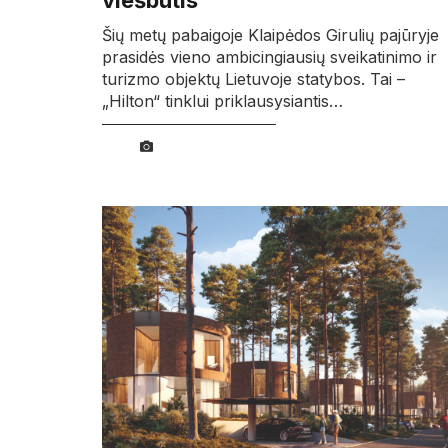
viešbutis
Šių metų pabaigoje Klaipėdos Girulių pajūryje
prasidės vieno ambicingiausių sveikatinimo ir
turizmo objektų Lietuvoje statybos. Tai –
„Hilton“ tinklui priklausysiantis…