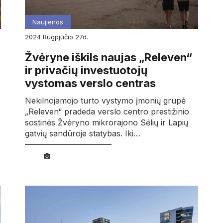
Naujienos
2024
rugpjūčio
27d.
Žvėryne iškils naujas „Releven“
ir privačių investuotojų
vystomas verslo centras
Nekilnojamojo turto vystymo įmonių grupė
„Releven“ pradeda verslo centro prestižinio
sostinės Žvėryno mikrorajono Sėlių ir Lapių
gatvių sandūroje statybas. Iki…