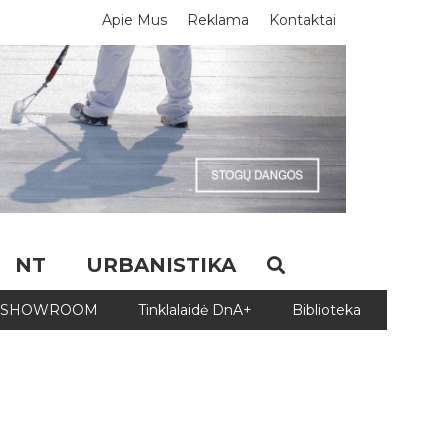
Apie Mus
Reklama
Kontaktai
NT
URBANISTIKA
SHOWROOM
Tinklalaidė DnA+
Biblioteka
Biblio