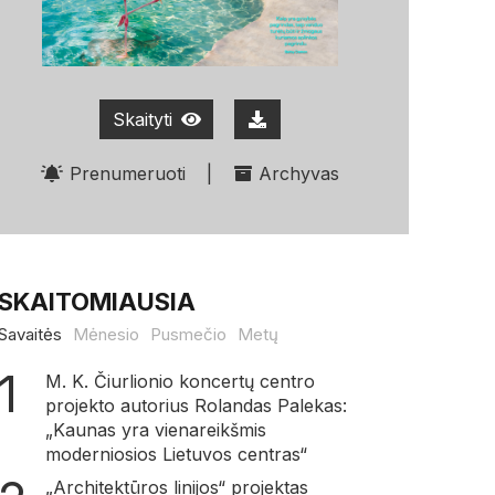
Skaityti
Prenumeruoti
|
Archyvas
SKAITOMIAUSIA
Savaitės
Mėnesio
Pusmečio
Metų
M. K. Čiurlionio koncertų centro
projekto autorius Rolandas Palekas:
„Kaunas yra vienareikšmis
moderniosios Lietuvos centras“
„Architektūros linijos“ projektas