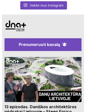
Sekite mus Instagram
Prenumeruoti kanalą
13 epizodas. Daniškos architektūros
pėdsakai Lietuvoje – Steen Enrico