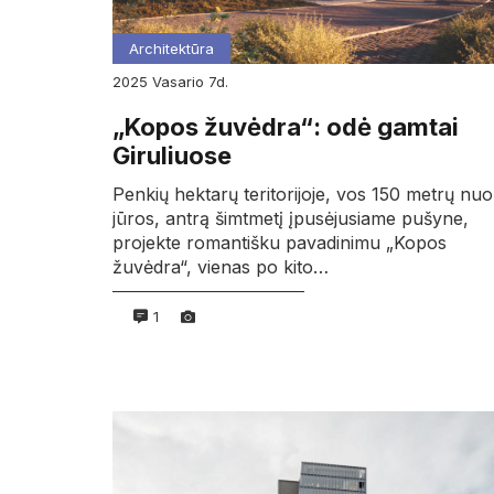
Architektūra
2025
vasario
7d.
„Kopos žuvėdra“: odė gamtai
Giruliuose
Penkių hektarų teritorijoje, vos 150 metrų nuo
jūros, antrą šimtmetį įpusėjusiame pušyne,
projekte romantišku pavadinimu „Kopos
žuvėdra“, vienas po kito…
1