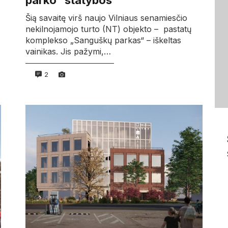
parko“ statybos
Šią savaitę virš naujo Vilniaus senamiesčio
nekilnojamojo turto (NT) objekto – pastatų
komplekso „Sanguškų parkas“ – iškeltas
vainikas. Jis pažymi,…
2