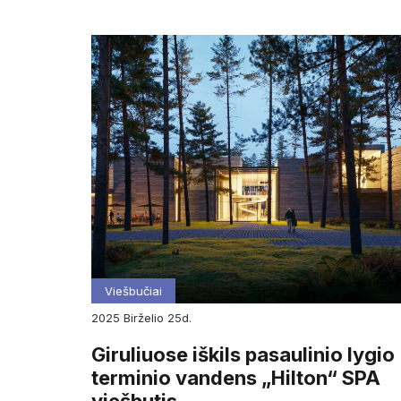
Viešbučiai
2025
birželio
25d.
Giruliuose iškils pasaulinio lygio
terminio vandens „Hilton“ SPA