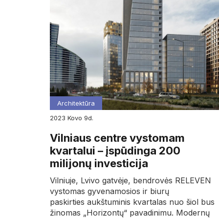
Architektūra
2023
kovo
9d.
Vilniaus centre vystomam
kvartalui – įspūdinga 200
milijonų investicija
Vilniuje, Lvivo gatvėje, bendrovės RELEVEN
vystomas gyvenamosios ir biurų
paskirties aukštuminis kvartalas nuo šiol bus
žinomas „Horizontų“ pavadinimu. Modernų