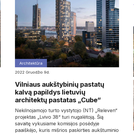
Architektūra
2022
gruodžio
9d.
Vilniaus aukštybinių pastatų
kalvą papildys lietuvių
architektų pastatas „Cube“
Nekilnojamojo turto vystytojo (NT) „Releven“
projektas „Lvivo 38“ turi nugalėtoją. Šią
savaitę vykusiame komisijos posėdyje
paaiškėjo, kuris mišrios paskirties aukštuminio