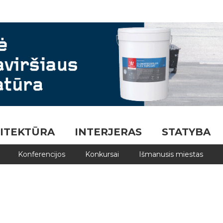
ITEKTŪRA
INTERJERAS
STATYBA
Konferencijos
Konkursai
Išmanusis miestas