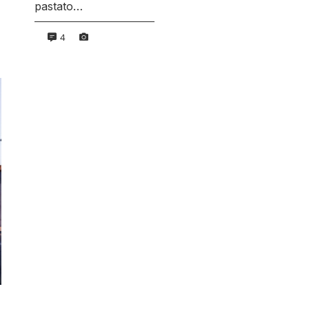
pastato…
4