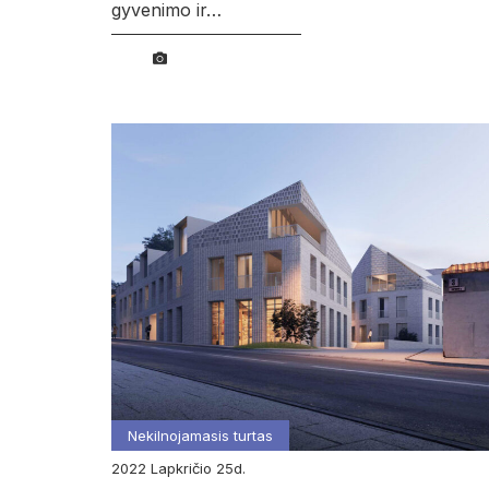
gyvenimo ir…
Nekilnojamasis turtas
2022
lapkričio
25d.