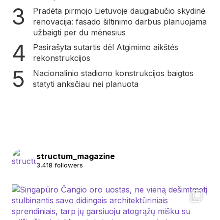
Pradėta pirmojo Lietuvoje daugiabučio skydinė
renovacija: fasado šiltinimo darbus planuojama
užbaigti per du mėnesius
Pasirašyta sutartis dėl Atgimimo aikštės
rekonstrukcijos
Nacionalinio stadiono konstrukcijos baigtos
statyti anksčiau nei planuota
structum_magazine
3,418 followers