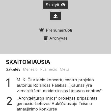
Skaityti
Prenumeruoti
Archyvas
SKAITOMIAUSIA
Savaitės
Mėnesio
Pusmečio
Metų
M. K. Čiurlionio koncertų centro projekto
autorius Rolandas Palekas: „Kaunas yra
vienareikšmis moderniosios Lietuvos centras“
„Architektūros linijos“ projektas pripažintas
geriausiu Lietuvos Aukščiausiojo Teismo
atnaujinimo konkurse