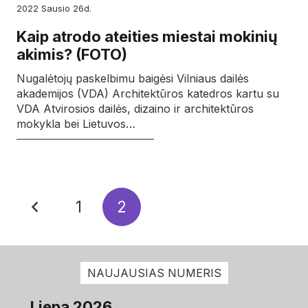
2022
sausio
26d.
Kaip atrodo ateities miestai mokinių
akimis? (FOTO)
Nugalėtojų paskelbimu baigėsi Vilniaus dailės
akademijos (VDA) Architektūros katedros kartu su
VDA Atvirosios dailės, dizaino ir architektūros
mokykla bei Lietuvos…
1
2
NAUJAUSIAS NUMERIS
Liepa 2026