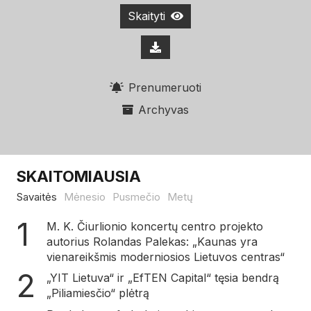
Skaityti
Prenumeruoti
Archyvas
SKAITOMIAUSIA
Savaitės
Mėnesio
Pusmečio
Metų
M. K. Čiurlionio koncertų centro projekto
autorius Rolandas Palekas: „Kaunas yra
vienareikšmis moderniosios Lietuvos centras“
„YIT Lietuva“ ir „EfTEN Capital“ tęsia bendrą
„Piliamiesčio“ plėtrą