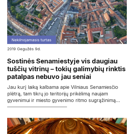
Nekilnojamasis turtas
2019
gegužės
9d.
Sostinės Senamiestyje vis daugiau
tuščių vitrinų – tokių galimybių rinktis
patalpas nebuvo jau seniai
Jau kurį laiką kalbama apie Vilniaus Senamiesčio
plėtrą, tam tikrų jo teritorijų prikėlimą naujam
gyvenimui ir miesto gyvenimo ritmo sugrąžinimą…