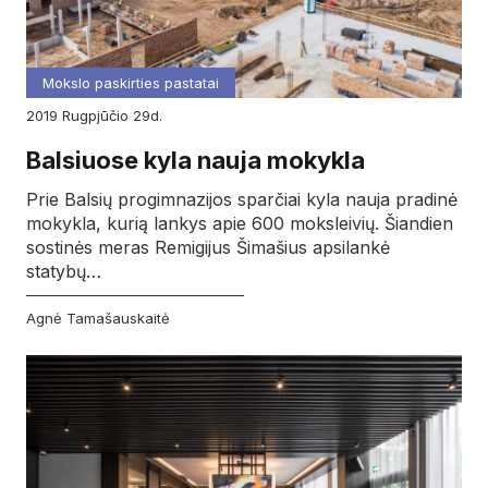
Mokslo paskirties pastatai
2019
rugpjūčio
29d.
Balsiuose kyla nauja mokykla
Prie Balsių progimnazijos sparčiai kyla nauja pradinė
mokykla, kurią lankys apie 600 moksleivių. Šiandien
sostinės meras Remigijus Šimašius apsilankė
statybų…
Agnė Tamašauskaitė