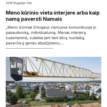
2019
rugsėjo
13d.
Meno kūrinio vieta interjere arba kaip
namą paversti Namais
„Meno kūriniai žmogaus namuose komunikuoja jo
pasaulėvoką, individualumą. Menas interjerą
suasmenina, suteikia jam tam tikrą nuotaiką,
paverčia jį geriau atpažįstamu.…