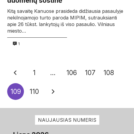
duomenų sostinė
Kitą savaitę Kanuose prasideda didžiausia pasaulyje
nekilnojamojo turto paroda MIPIM, sutrauksianti
apie 26 tūkst. lankytojų iš viso pasaulio. Vilniaus
miesto…
1
1
…
106
107
108
109
110
NAUJAUSIAS NUMERIS