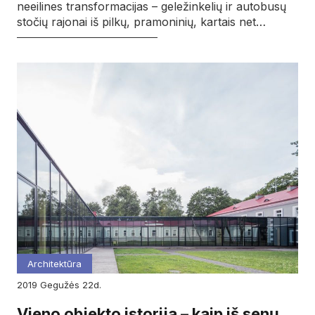
neeilines transformacijas – geležinkelių ir autobusų
stočių rajonai iš pilkų, pramoninių, kartais net…
Architektūra
2019
gegužės
22d.
Vieno objekto istorija – kaip iš senų