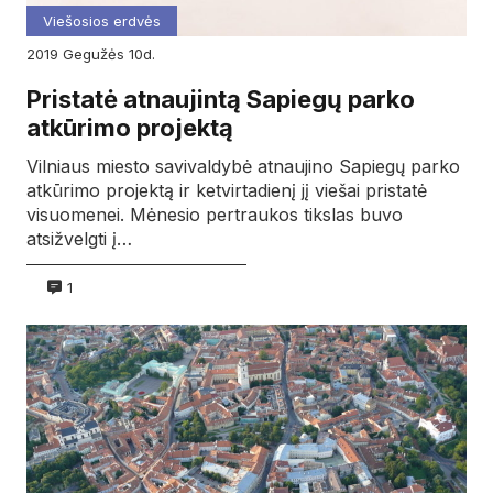
Viešosios erdvės
2019
gegužės
10d.
Pristatė atnaujintą Sapiegų parko
atkūrimo projektą
Vilniaus miesto savivaldybė atnaujino Sapiegų parko
atkūrimo projektą ir ketvirtadienį jį viešai pristatė
visuomenei. Mėnesio pertraukos tikslas buvo
atsižvelgti į…
1