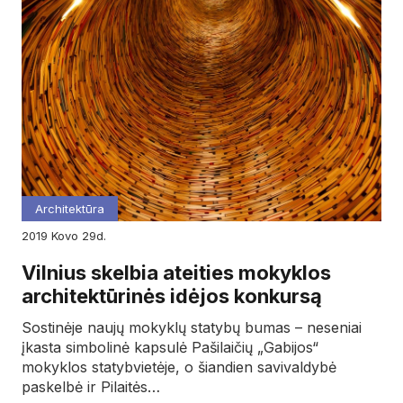
Architektūra
2019
kovo
29d.
Vilnius skelbia ateities mokyklos
architektūrinės idėjos konkursą
Sostinėje naujų mokyklų statybų bumas – neseniai
įkasta simbolinė kapsulė Pašilaičių „Gabijos“
mokyklos statybvietėje, o šiandien savivaldybė
paskelbė ir Pilaitės…