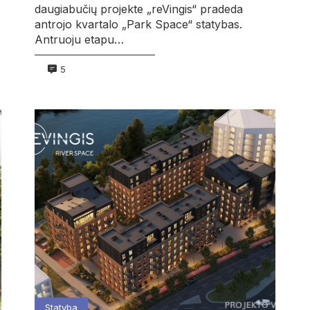
daugiabučių projekte „reVingis“ pradeda
antrojo kvartalo „Park Space“ statybas.
Antruoju etapu…
5
Statyba