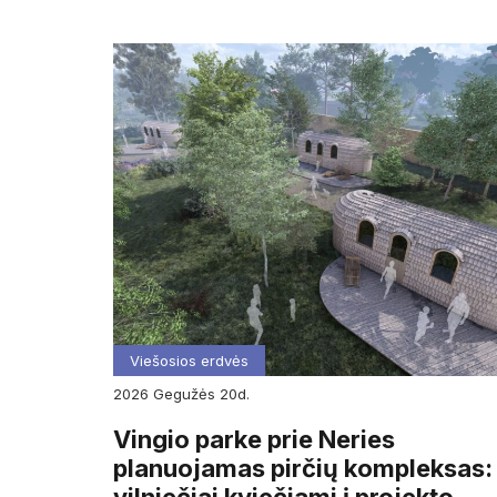
Viešosios erdvės
2026
gegužės
20d.
Vingio parke prie Neries
planuojamas pirčių kompleksas: