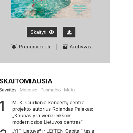
Skaityti
Prenumeruoti
|
Archyvas
SKAITOMIAUSIA
Savaitės
Mėnesio
Pusmečio
Metų
M. K. Čiurlionio koncertų centro
projekto autorius Rolandas Palekas:
„Kaunas yra vienareikšmis
moderniosios Lietuvos centras“
„YIT Lietuva“ ir „EfTEN Capital“ tęsia