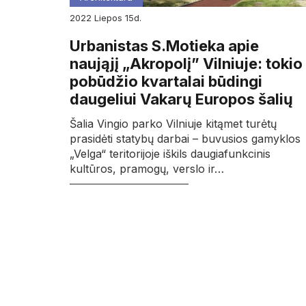
2022
liepos
15d.
Urbanistas S.Motieka apie
naująjį „Akropolį” Vilniuje: tokio
pobūdžio kvartalai būdingi
daugeliui Vakarų Europos šalių
Šalia Vingio parko Vilniuje kitąmet turėtų
prasidėti statybų darbai – buvusios gamyklos
„Velga“ teritorijoje iškils daugiafunkcinis
kultūros, pramogų, verslo ir…