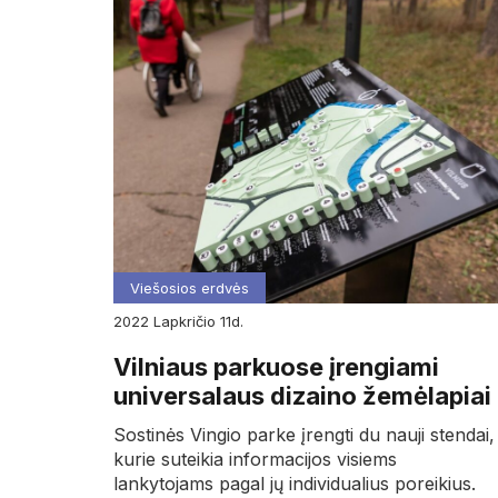
Viešosios erdvės
2022
lapkričio
11d.
Vilniaus parkuose įrengiami
universalaus dizaino žemėlapiai
Sostinės Vingio parke įrengti du nauji stendai,
kurie suteikia informacijos visiems
lankytojams pagal jų individualius poreikius.