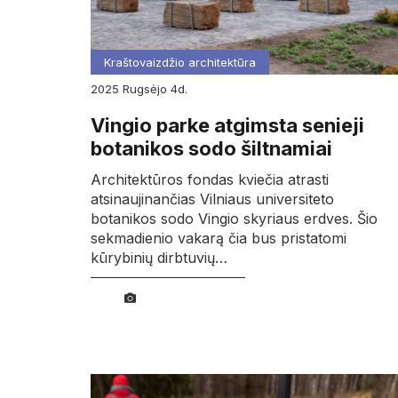
Kraštovaizdžio architektūra
2025
rugsėjo
4d.
Vingio parke atgimsta senieji
botanikos sodo šiltnamiai
Architektūros fondas kviečia atrasti
atsinaujinančias Vilniaus universiteto
botanikos sodo Vingio skyriaus erdves. Šio
sekmadienio vakarą čia bus pristatomi
kūrybinių dirbtuvių…