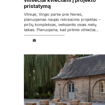
vilniečiai kviečiami į projekto
pristatymą
Vilniuje, Vingio parke prie Neries,
planuojamas naujas rekreacinis projektas –
pirčių kompleksas, veiksiantis visais metų
laikais. Planuojama, kad pirtimis vilniečiai…