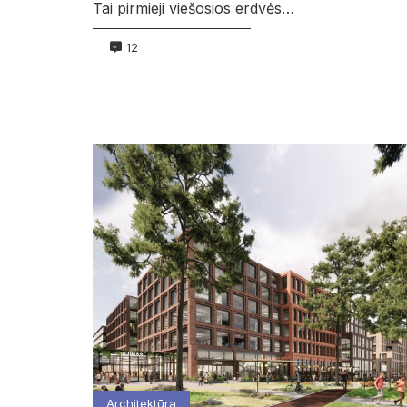
Tai pirmieji viešosios erdvės…
12
Architektūra