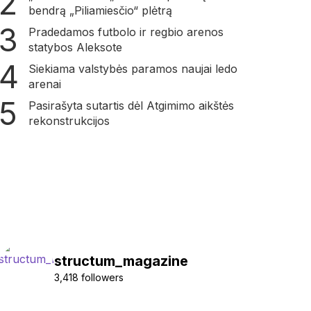
bendrą „Piliamiesčio“ plėtrą
Pradedamos futbolo ir regbio arenos
statybos Aleksote
Siekiama valstybės paramos naujai ledo
arenai
Pasirašyta sutartis dėl Atgimimo aikštės
rekonstrukcijos
structum_magazine
3,418 followers