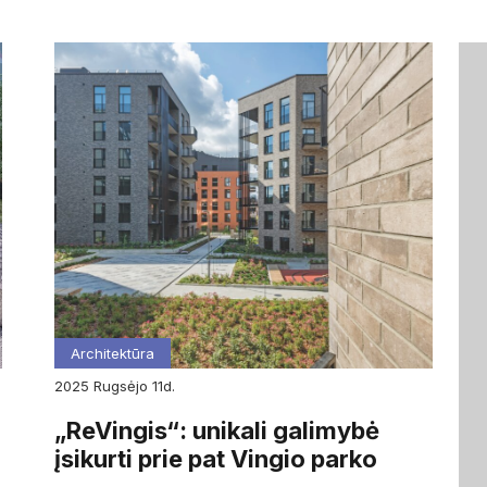
Architektūra
2025
rugsėjo
11d.
„ReVingis“: unikali galimybė
įsikurti prie pat Vingio parko