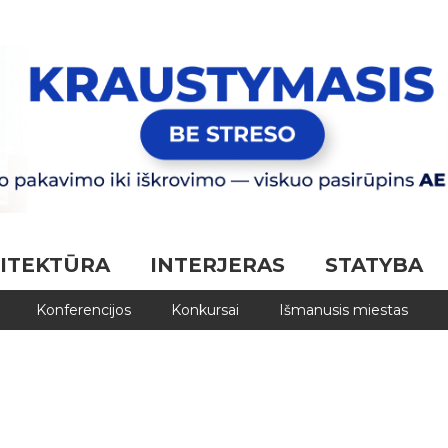
ITEKTŪRA
INTERJERAS
STATYBA
Konferencijos
Konkursai
Išmanusis miestas