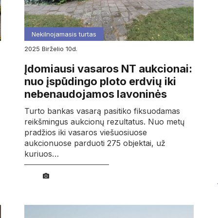
Nekilnojamasis turtas
2025
birželio
10d.
Įdomiausi vasaros NT aukcionai:
nuo įspūdingo ploto erdvių iki
nebenaudojamos lavoninės
Turto bankas vasarą pasitiko fiksuodamas
reikšmingus aukcionų rezultatus. Nuo metų
pradžios iki vasaros viešuosiuose
aukcionuose parduoti 275 objektai, už
kuriuos…