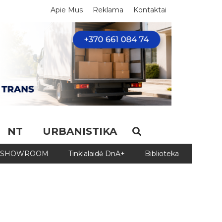
Apie Mus
Reklama
Kontaktai
NT
URBANISTIKA
SHOWROOM
Tinklalaidė DnA+
Biblioteka
Biblio