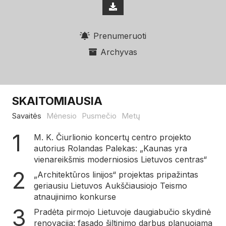
Prenumeruoti
Archyvas
SKAITOMIAUSIA
Savaitės
Mėnesio
Pusmečio
Metų
M. K. Čiurlionio koncertų centro projekto
autorius Rolandas Palekas: „Kaunas yra
vienareikšmis moderniosios Lietuvos centras“
„Architektūros linijos“ projektas pripažintas
geriausiu Lietuvos Aukščiausiojo Teismo
atnaujinimo konkurse
Pradėta pirmojo Lietuvoje daugiabučio skydinė
renovacija: fasado šiltinimo darbus planuojama