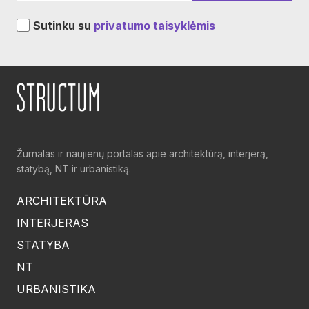
Sutinku su
privatumo taisyklėmis
Žurnalas ir naujienų portalas apie architektūrą, interjerą,
statybą, NT ir urbanistiką.
ARCHITEKTŪRA
INTERJERAS
STATYBA
NT
URBANISTIKA