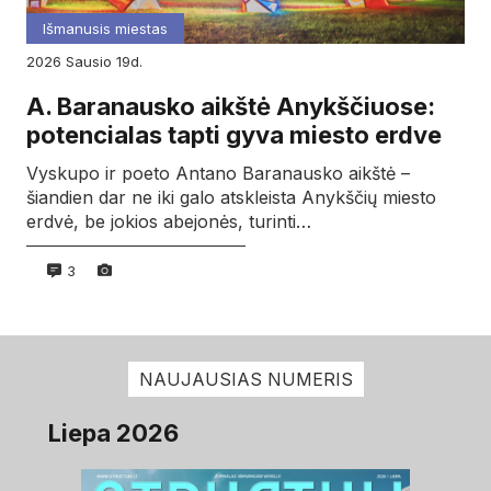
Išmanusis miestas
2026
sausio
19d.
A. Baranausko aikštė Anykščiuose:
potencialas tapti gyva miesto erdve
Vyskupo ir poeto Antano Baranausko aikštė –
šiandien dar ne iki galo atskleista Anykščių miesto
erdvė, be jokios abejonės, turinti…
3
NAUJAUSIAS NUMERIS
Liepa 2026