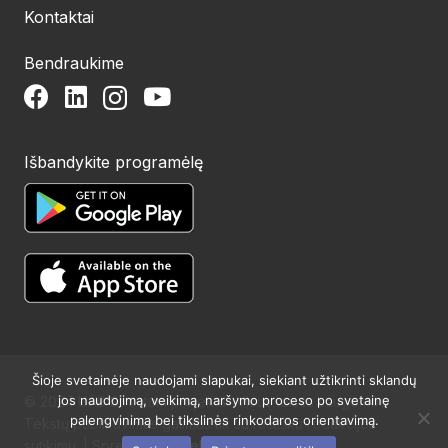
Kontaktai
Bendraukime
Išbandykite programėlę
Šioje svetainėje naudojami slapukai, siekiant užtikrinti sklandų
jos naudojimą, veikimą, naršymo proceso po svetainę
© 2024 UAB Structum projektai. Visos teisės saugomos.
palengvinimą bei tikslinės rinkodaros orientavimą.
Tekstų publikavimas galimas tik su raštišku redakcijos
sutikimu. | Sprendimas:
Websty