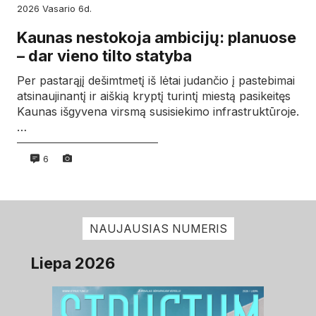
2026
vasario
6d.
Kaunas nestokoja ambicijų: planuose
– dar vieno tilto statyba
Per pastarąjį dešimtmetį iš lėtai judančio į pastebimai
atsinaujinantį ir aiškią kryptį turintį miestą pasikeitęs
Kaunas išgyvena virsmą susisiekimo infrastruktūroje.
…
6
NAUJAUSIAS NUMERIS
Liepa 2026