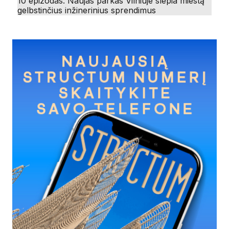
10 epizodas. Naujas parkas Vilniuje slepia miestą
gelbstinčius inžinerinius sprendimus