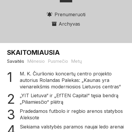
Prenumeruoti
Archyvas
SKAITOMIAUSIA
Savaitės
Mėnesio
Pusmečio
Metų
M. K. Čiurlionio koncertų centro projekto
autorius Rolandas Palekas: „Kaunas yra
vienareikšmis moderniosios Lietuvos centras“
„YIT Lietuva“ ir „EfTEN Capital“ tęsia bendrą
„Piliamiesčio“ plėtrą
Pradedamos futbolo ir regbio arenos statybos
Aleksote
Siekiama valstybės paramos naujai ledo arenai