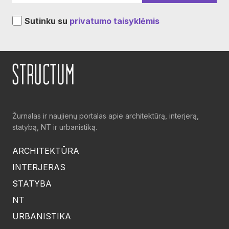
Sutinku su
privatumo taisyklėmis
Žurnalas ir naujienų portalas apie architektūrą, interjerą,
statybą, NT ir urbanistiką.
ARCHITEKTŪRA
INTERJERAS
STATYBA
NT
URBANISTIKA