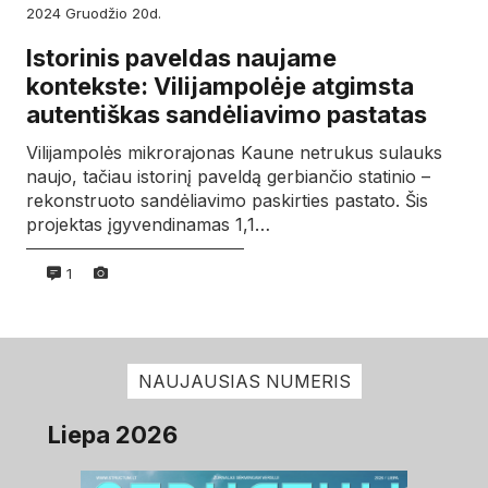
2024
gruodžio
20d.
Istorinis paveldas naujame
kontekste: Vilijampolėje atgimsta
autentiškas sandėliavimo pastatas
Vilijampolės mikrorajonas Kaune netrukus sulauks
naujo, tačiau istorinį paveldą gerbiančio statinio –
rekonstruoto sandėliavimo paskirties pastato. Šis
projektas įgyvendinamas 1,1…
1
NAUJAUSIAS NUMERIS
Liepa 2026