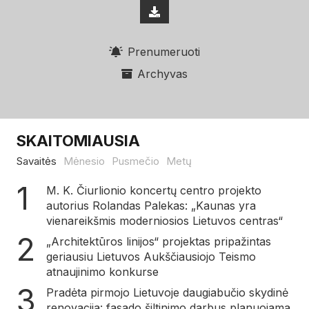
Prenumeruoti
Archyvas
SKAITOMIAUSIA
Savaitės
Mėnesio
Pusmečio
Metų
M. K. Čiurlionio koncertų centro projekto
autorius Rolandas Palekas: „Kaunas yra
vienareikšmis moderniosios Lietuvos centras“
„Architektūros linijos“ projektas pripažintas
geriausiu Lietuvos Aukščiausiojo Teismo
atnaujinimo konkurse
Pradėta pirmojo Lietuvoje daugiabučio skydinė
renovacija: fasado šiltinimo darbus planuojama