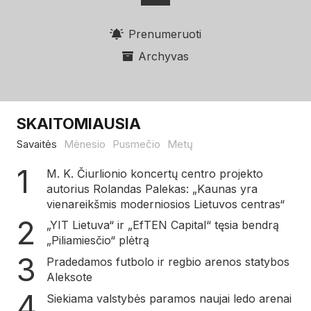
Prenumeruoti
Archyvas
SKAITOMIAUSIA
Savaitės
Mėnesio
Pusmečio
Metų
M. K. Čiurlionio koncertų centro projekto
autorius Rolandas Palekas: „Kaunas yra
vienareikšmis moderniosios Lietuvos centras“
„YIT Lietuva“ ir „EfTEN Capital“ tęsia bendrą
„Piliamiesčio“ plėtrą
Pradedamos futbolo ir regbio arenos statybos
Aleksote
Siekiama valstybės paramos naujai ledo arenai