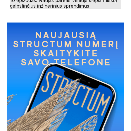
10 epizodas. Naujas parkas Vilniuje slepia miestą
gelbstinčius inžinerinius sprendimus