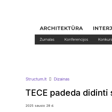
ARCHITEKTŪRA
INTER
Žurnalas
Konferencijos
Konkurs
Structum.lt
Dizainas
TECE padeda didinti
2025
sausio
28 d.