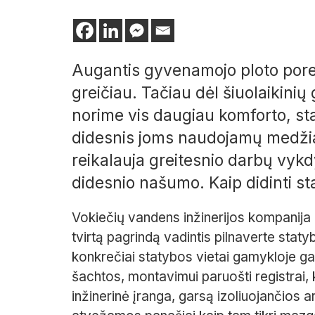
Augantis gyvenamojo ploto poreik
greičiau. Tačiau dėl šiuolaikin
norime vis daugiau komforto, sta
didesnis joms naudojamų medži
reikalauja greitesnio darbų vyk
didesnio našumo. Kaip didinti 
Vokiečių vandens inžinerijos kompanija 
tvirtą pagrindą vadintis pilnaverte stat
konkrečiai statybos vietai gamykloje ga
šachtos, montavimui paruošti registrai,
inžinerinė įranga, garsą izoliuojančios 