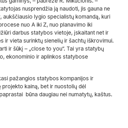
tus gaminys, – pabrėžė R. Mikučionis. –
tatytojas nusprendžia ją naudoti, jis gauna ne
, aukščiausio lygio specialistų komandą, kuri
procese nuo A iki Z, nuo planavimo iki
žiūri darbus statybos vietoje, įskaitant net ir
s ir vieta surinktų sienelių ir šachtų iškrovimui.
i ir šūkį – „close to you“. Tai yra statybų
inio, ekonominio ir aplinkos statybose
asi pažangios statybos kompanijos ir
ę projekto kainą, bet ir nuostolių dėl
 paprastai
būna daugiau nei numatytų, kaštus.