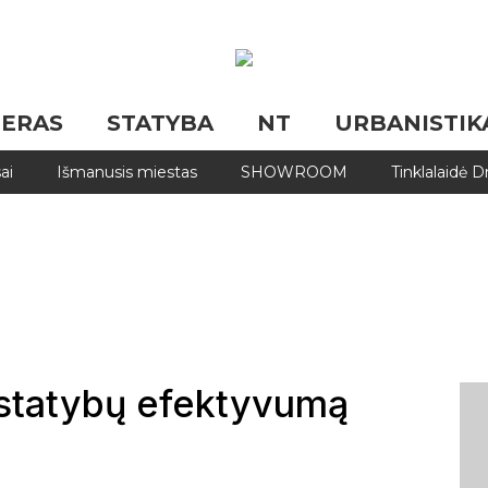
JERAS
STATYBA
NT
URBANISTIK
ai
Išmanusis miestas
SHOWROOM
Tinklalaidė 
 statybų efektyvumą