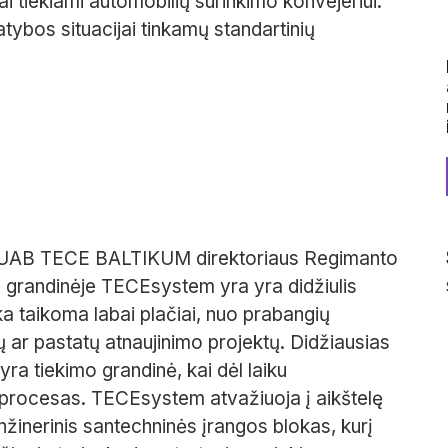
i tiekiami automobilių surinkimo konvejeriui.
atybos situacijai tinkamų standartinių
, UAB TECE BALTIKUM direktoriaus Regimanto
o grandinėje TECEsystem yra yra didžiulis
ika taikoma labai plačiai, nuo prabangių
 ar pastatų atnaujinimo projektų. Didžiausias
ra tiekimo grandinė, kai dėl laiku
as procesas. TECEsystem atvažiuoja į aikštelę
inžinerinis santechninės įrangos blokas, kurį