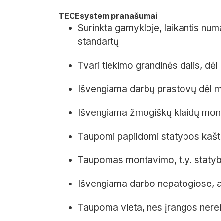
TECEsystem pranašumai
Surinkta gamykloje, laikantis nu
standartų
Tvari tiekimo grandinės dalis, dėl 
Išvengiama darbų prastovų dėl m
Išvengiama žmogiškų klaidų mon
Taupomi papildomi statybos kaštai
Taupomas montavimo, t.y. statybų
Išvengiama darbo nepatogiose, an
Taupoma vieta, nes įrangos nereik