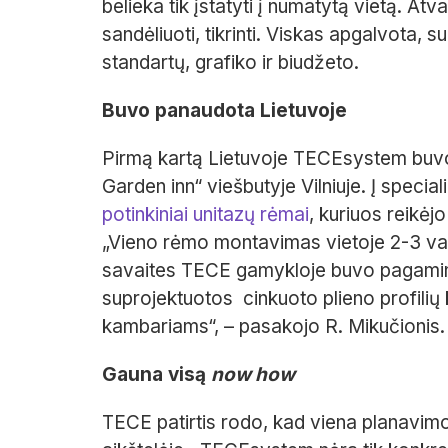
belieka tik įstatyti į numatytą vietą. Atv
sandėliuoti, tikrinti. Viskas apgalvota, s
standartų, grafiko ir biudžeto.
Buvo panaudota Lietuvoje
Pirmą kartą Lietuvoje TECEsystem buv
Garden inn“ viešbutyje Vilniuje. Į speci
potinkiniai unitazų rėmai
, kuriuos reikėjo
„Vieno rėmo montavimas vietoje 2-3 val.
savaites TECE gamykloje buvo pagamint
suprojektuotos
cinkuoto plieno profilių
kambariams“, – pasakojo R. Mikučionis.
Gauna visą
now how
TECE patirtis rodo, kad viena planavim