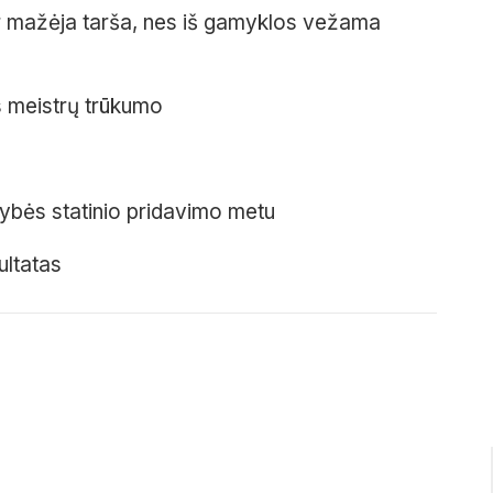
ir mažėja tarša, nes iš gamyklos vežama
s meistrų trūkumo
ybės statinio pridavimo metu
ultatas