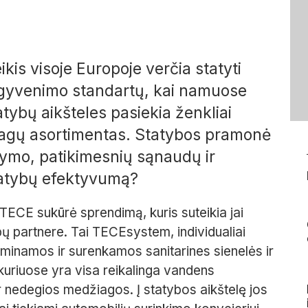
is visoje Europoje verčia statyti
ių gyvenimo standartų, kai namuose
tybų aikšteles pasiekia ženkliai
agų asortimentas. Statybos pramonė
dymo, patikimesnių sąnaudų ir
statybų efektyvumą?
TECE sukūrė sprendimą, kuris suteikia jai
ybų partnere. Tai TECEsystem, individualiai
minamos ir surenkamos sanitarines sienelės ir
 kuriuose yra visa reikalinga vandens
ar nedegios medžiagos. Į statybos aikštelę jos