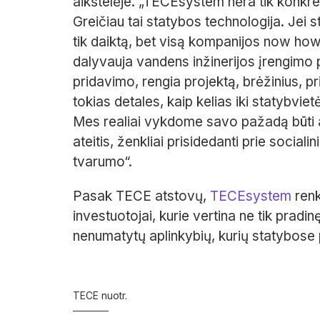
aikštelėje. „TECEsystem nėra tik konkre
Greičiau tai statybos technologija. Jei s
tik daiktą, bet visą kompanijos now how
dalyvauja vandens inžinerijos įrengimo 
pridavimo, rengia projektą, brėžinius, pri
tokias detales, kaip kelias iki statybvietė
Mes realiai vykdome savo pažadą būti art
ateitis, ženkliai prisidedanti prie social
tvarumo“.
Pasak TECE atstovų,
TECEsystem
renk
investuotojai, kurie vertina ne tik pradin
nenumatytų aplinkybių, kurių statybose
TECE nuotr.