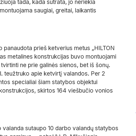
ažiuoja tada, kada sutrata, jo neriekia
umontuojama saugiai, greitai, laikantis
o panaudota prieš ketverius metus „HILTON
alias metalines konstrukcijas buvo montuojami
 tvirtinti ne prie galinės sienos, bet iš šonų.
 teužtruko apie ketvirtį valandos. Per 2
os specialiai šiam statybos objektui
 konstrukcijos, skirtos 164 viešbučio vonios
o valanda sutaupo 10 darbo valandų statybos