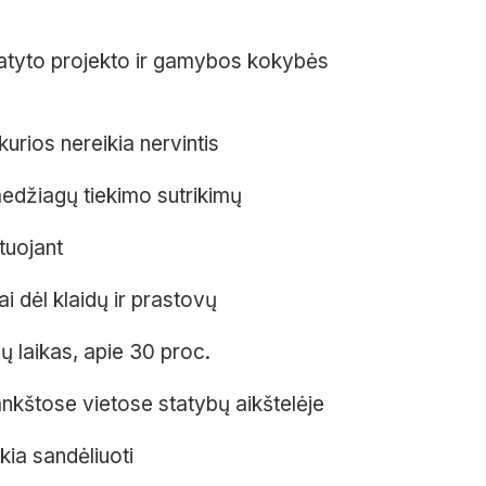
matyto projekto ir gamybos kokybės
kurios nereikia nervintis
edžiagų tiekimo sutrikimų
tuojant
 dėl klaidų ir prastovų
 laikas, apie 30 proc.
kštose vietose statybų aikštelėje
ia sandėliuoti