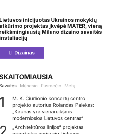
Lietuvos inicijuotas Ukrainos mokyklų
atkūrimo projektas įkvėpė MATER, vieną
reikšmingiausių Milano dizaino savaitės
instaliacijų
Dizainas
SKAITOMIAUSIA
Savaitės
Mėnesio
Pusmečio
Metų
M. K. Čiurlionio koncertų centro
projekto autorius Rolandas Palekas:
„Kaunas yra vienareikšmis
moderniosios Lietuvos centras“
„Architektūros linijos“ projektas
pripažintas geriausiu Lietuvos