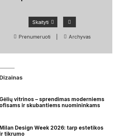
Skaityti
Prenumeruoti
|
Archyvas
Dizainas
Gėlių vitrinos – sprendimas moderniems
ofisams ir skubantiems nuomininkams
Milan Design Week 2026: tarp estetikos
ir tikrumo