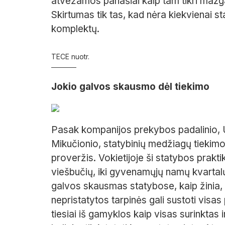
atvežamos panašiai kaip tam tikri mazga
Skirtumas tik tas, kad nėra kiekvienai st
komplektų.
TECE nuotr.
Jokio galvos skausmo dėl tiekimo
Pasak kompanijos prekybos padalinio
Mikučionio, statybinių medžiagų tiekim
proveržis. Vokietijoje ši statybos prakt
viešbučių, iki gyvenamųjų namų kvartalų
galvos skausmas statybose, kaip žinia, y
nepristatytos tarpinės gali sustoti vis
tiesiai iš gamyklos kaip visas surinktas 