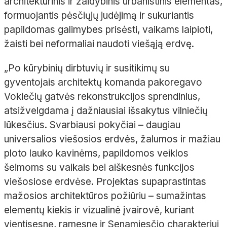
architektūrinis ir žaidybinis urbanistinis elementas,
formuojantis pėsčiųjų judėjimą ir sukuriantis
papildomas galimybes prisėsti, vaikams laipioti,
žaisti bei neformaliai naudoti viešąją erdvę.
„Po kūrybinių dirbtuvių ir susitikimų su
gyventojais architektų komanda pakoregavo
Vokiečių gatvės rekonstrukcijos sprendinius,
atsižvelgdama į dažniausiai išsakytus vilniečių
lūkesčius. Svarbiausi pokyčiai – daugiau
universalios viešosios erdvės, žalumos ir mažiau
ploto lauko kavinėms, papildomos veiklos
šeimoms su vaikais bei aiškesnės funkcijos
viešosiose erdvėse. Projektas supaprastintas
mažosios architektūros požiūriu – sumažintas
elementų kiekis ir vizualinė įvairovė, kuriant
vientisesnę, ramesnę ir Senamiesčio charakteriui