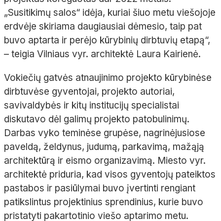
„Susitikimų salos“ idėja, kuriai šiuo metu viešojoje
erdvėje skiriama daugiausiai dėmesio, taip pat
buvo aptarta ir perėjo kūrybinių dirbtuvių etapą“,
– teigia Vilniaus vyr. architektė Laura Kairienė.
Vokiečių gatvės atnaujinimo projekto kūrybinėse
dirbtuvėse gyventojai, projekto autoriai,
savivaldybės ir kitų institucijų specialistai
diskutavo dėl galimų projekto patobulinimų.
Darbas vyko teminėse grupėse, nagrinėjusiose
paveldą, želdynus, judumą, parkavimą, mažąją
architektūrą ir eismo organizavimą. Miesto vyr.
architektė priduria, kad visos gyventojų pateiktos
pastabos ir pasiūlymai buvo įvertinti rengiant
patikslintus projektinius sprendinius, kurie buvo
pristatyti pakartotinio viešo aptarimo metu.