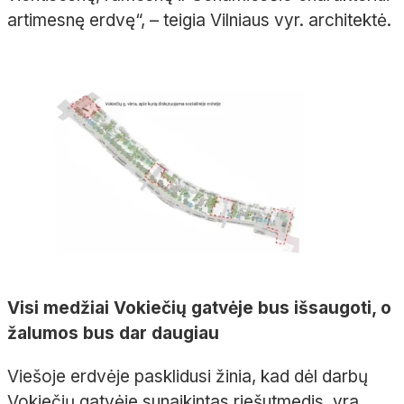
artimesnę erdvę“, – teigia Vilniaus vyr. architektė.
Visi medžiai Vokiečių gatvėje bus išsaugoti, o
žalumos bus dar daugiau
Viešoje erdvėje pasklidusi žinia, kad dėl darbų
Vokiečių gatvėje sunaikintas riešutmedis, yra