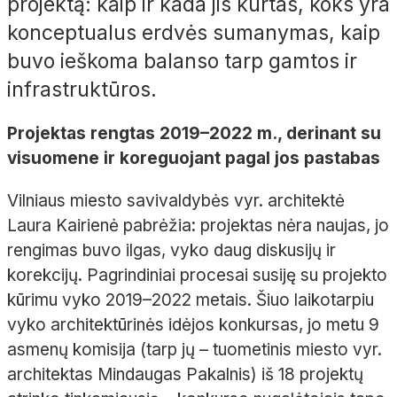
projektą: kaip ir kada jis kurtas, koks yra
konceptualus erdvės sumanymas, kaip
buvo ieškoma balanso tarp gamtos ir
infrastruktūros.
Projektas rengtas 2019–2022 m., derinant su
visuomene ir koreguojant pagal jos pastabas
Vilniaus miesto savivaldybės vyr. architektė
Laura Kairienė pabrėžia: projektas nėra naujas, jo
rengimas buvo ilgas, vyko daug diskusijų ir
korekcijų. Pagrindiniai procesai susiję su projekto
kūrimu vyko 2019–2022 metais. Šiuo laikotarpiu
vyko architektūrinės idėjos konkursas, jo metu 9
asmenų komisija (tarp jų – tuometinis miesto vyr.
architektas Mindaugas Pakalnis) iš 18 projektų