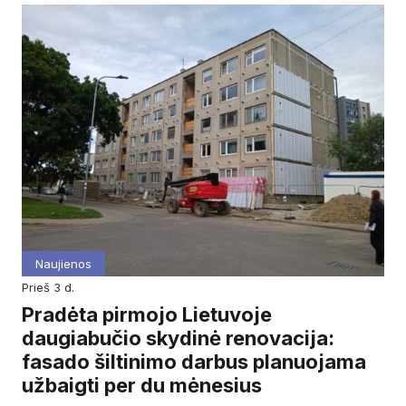
Naujienos
prieš 3 d.
Pradėta pirmojo Lietuvoje
daugiabučio skydinė renovacija:
fasado šiltinimo darbus planuojama
užbaigti per du mėnesius