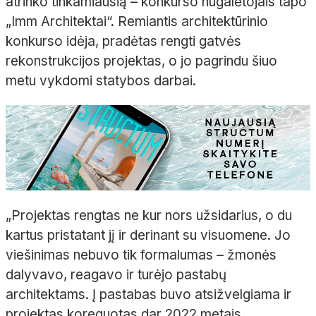
atrinko tinkamiausią – konkurso nugalėtojais tapo
„Imm Architektai“. Remiantis architektūrinio
konkurso idėja, pradėtas rengti gatvės
rekonstrukcijos projektas, o jo pagrindu šiuo
metu vykdomi statybos darbai.
„Projektas rengtas ne kur nors užsidarius, o du
kartus pristatant jį ir derinant su visuomene. Jo
viešinimas nebuvo tik formalumas – žmonės
dalyvavo, reagavo ir turėjo pastabų
architektams. Į pastabas buvo atsižvelgiama ir
projektas koreguotas dar 2022 metais.