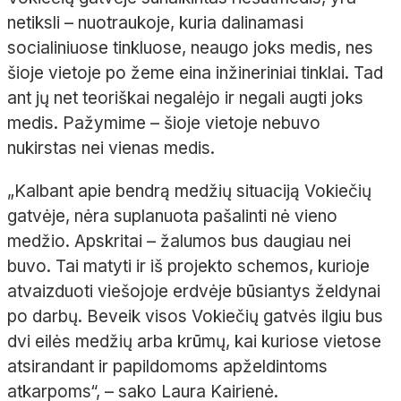
netiksli – nuotraukoje, kuria dalinamasi
socialiniuose tinkluose, neaugo joks medis, nes
šioje vietoje po žeme eina inžineriniai tinklai. Tad
ant jų net teoriškai negalėjo ir negali augti joks
medis. Pažymime – šioje vietoje nebuvo
nukirstas nei vienas medis.
„Kalbant apie bendrą medžių situaciją Vokiečių
gatvėje, nėra suplanuota pašalinti nė vieno
medžio. Apskritai – žalumos bus daugiau nei
buvo. Tai matyti ir iš projekto schemos, kurioje
atvaizduoti viešojoje erdvėje būsiantys želdynai
po darbų. Beveik visos Vokiečių gatvės ilgiu bus
dvi eilės medžių arba krūmų, kai kuriose vietose
atsirandant ir papildomoms apželdintoms
atkarpoms“, – sako Laura Kairienė.