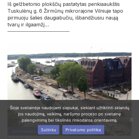
Iš gelžbetonio plokščių pastatytas penkiaaukštis
Tuskulėnų g. 6 Žirmūnų mikrorajone Vilniuje tapo
pirmuoju šalies daugiabučiu, išbandžiusiu naują
tvarų ir ilgaamžį…
Šioje svetainėje naudojami slapukai, siekiant užtikrinti sklandų
jos naudojimą, veikimą, naršymo proceso po svetainę
palengvinimą bei tikslinės rinkodaros orientavimą.
Sutinku
Privatumo politika
Architektūra