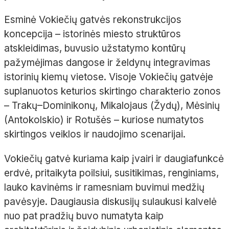
Esminė Vokiečių gatvės rekonstrukcijos
koncepcija – istorinės miesto struktūros
atskleidimas, buvusio užstatymo kontūrų
pažymėjimas dangose ir želdynų integravimas
istorinių kiemų vietose. Visoje Vokiečių gatvėje
suplanuotos keturios skirtingo charakterio zonos
– Trakų–Dominikonų, Mikalojaus (Žydų), Mėsinių
(Antokolskio) ir Rotušės – kuriose numatytos
skirtingos veiklos ir naudojimo scenarijai.
Vokiečių gatvė kuriama kaip įvairi ir daugiafunkcė
erdvė, pritaikyta poilsiui, susitikimas, renginiams,
lauko kavinėms ir ramesniam buvimui medžių
pavėsyje. Daugiausia diskusijų sulaukusi kalvelė
nuo pat pradžių buvo numatyta kaip