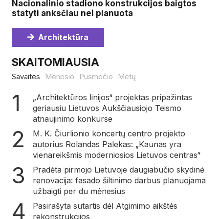
Nacionalinio stadiono konstrukcijos baigtos
statyti anksčiau nei planuota
Architektūra
SKAITOMIAUSIA
Savaitės
Mėnesio
Pusmečio
Metų
„Architektūros linijos“ projektas pripažintas
geriausiu Lietuvos Aukščiausiojo Teismo
atnaujinimo konkurse
M. K. Čiurlionio koncertų centro projekto
autorius Rolandas Palekas: „Kaunas yra
vienareikšmis moderniosios Lietuvos centras“
Pradėta pirmojo Lietuvoje daugiabučio skydinė
renovacija: fasado šiltinimo darbus planuojama
užbaigti per du mėnesius
Pasirašyta sutartis dėl Atgimimo aikštės
rekonstrukcijos