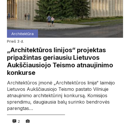
Architektūra
prieš 3 d.
„Architektūros linijos“ projektas
pripažintas geriausiu Lietuvos
Aukščiausiojo Teismo atnaujinimo
konkurse
Architektūros įmonė „Architektūros linija“ laimėjo
Lietuvos Aukščiausiojo Teismo pastato Vilniuje
atnaujinimo architektūrinį konkursą. Komisijos
sprendimu, daugiausia balų surinko bendrovės
parengtas…
2