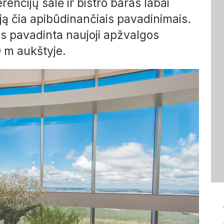
encijų salė ir
bistro
baras labai
riją čia apibūdinančiais pavadinimais.
s pavadinta naujoji apžvalgos
0
m aukštyje.