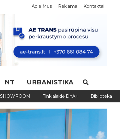
Apie Mus
Reklama
Kontaktai
NT
URBANISTIKA
SHOWROOM
Tinklalaidė DnA+
Biblioteka
Biblio