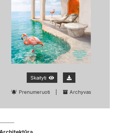
Skaityti
Prenumeruoti
|
Archyvas
Architektūra