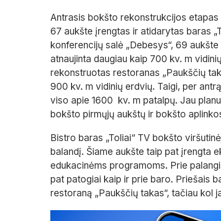
Antrasis bokšto rekonstrukcijos etapas p
67
aukšte įrengtas ir atidarytas baras „T
konferencijų salė „Debesys“, 69
aukšte
atnaujinta daugiau kaip 700
kv.
m vidini
rekonstruotas restoranas „Paukščių ta
900
kv.
m vidinių erdvių. Taigi, per ant
viso apie 1600
kv.
m patalpų. Jau planu
bokšto pirmųjų aukštų ir bokšto aplink
Bistro baras „Toliai“ TV bokšto viršutinė
balandį. Šiame aukšte taip pat įrengta 
edukacinėms programoms. Prie palangių si
pat patogiai kaip ir prie baro. Priešais bar
restoraną „Paukščių takas“, tačiau kol j