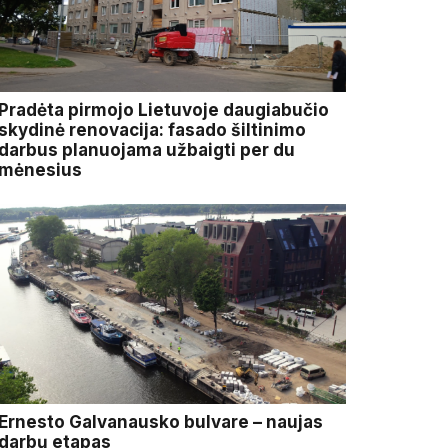
Pradėta pirmojo Lietuvoje daugiabučio
skydinė renovacija: fasado šiltinimo
darbus planuojama užbaigti per du
mėnesius
Ernesto Galvanausko bulvare – naujas
darbų etapas