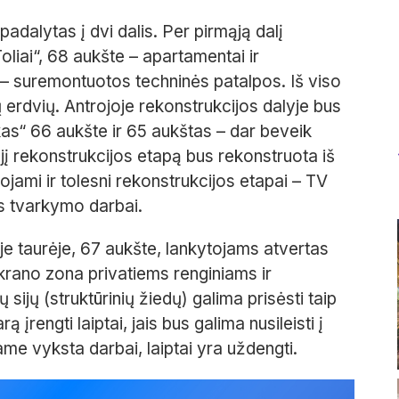
adalytas į dvi dalis. Per pirmąją dalį
oliai“, 68
aukšte
– apartamentai ir
– suremontuotos techninės patalpos. Iš viso
ų erdvių. Antrojoje rekonstrukcijos dalyje bus
kas“ 66
aukšte ir 65
aukštas
– dar beveik
rąjį rekonstrukcijos etapą bus rekonstruota iš
ojami ir tolesni rekonstrukcijos etapa
i
– TV
os tvarkymo darbai.
je taurėje, 67
aukšte, lankytojams atvertas
ekrano zona privatiems renginiams ir
jų (struktūrinių žiedų) galima prisėsti taip
ą įrengti laiptai, jais bus galima nusileisti į
ame vyksta darbai, laiptai yra uždengti.