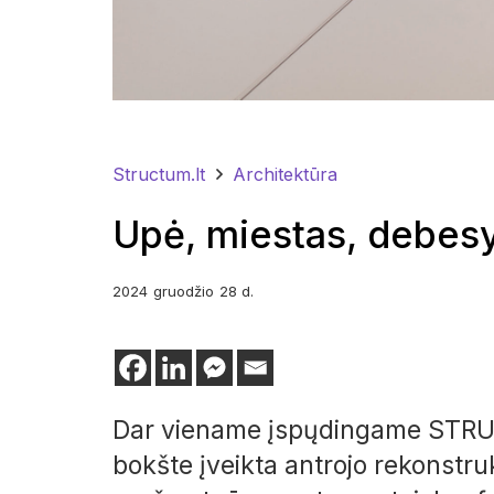
Structum.lt
Architektūra
Upė, miestas, debesys
2024
gruodžio
28 d.
Dar viename įspųdingame STRU
bokšte įveikta antrojo rekonstrukc