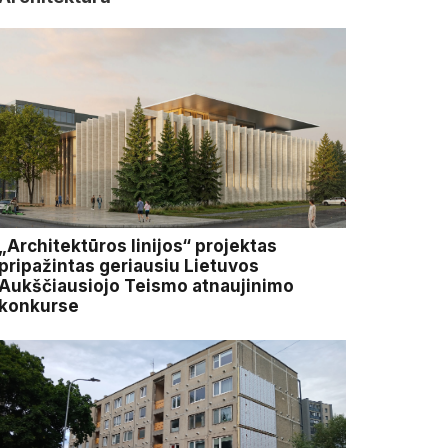
„Architektūros linijos“ projektas
pripažintas geriausiu Lietuvos
Aukščiausiojo Teismo atnaujinimo
konkurse