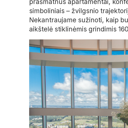
prašmatnūs apartamentai, konfer
simboliniais
– žvilgsnio trajekto
Nekantraujame sužinoti, kaip bu
aikštelė stiklinėmis grindimis 16