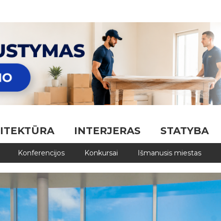
ITEKTŪRA
INTERJERAS
STATYBA
Konferencijos
Konkursai
Išmanusis miestas