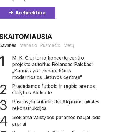
Architektūra
SKAITOMIAUSIA
Savaitės
Mėnesio
Pusmečio
Metų
M. K. Čiurlionio koncertų centro
projekto autorius Rolandas Palekas:
„Kaunas yra vienareikšmis
moderniosios Lietuvos centras“
Pradedamos futbolo ir regbio arenos
statybos Aleksote
Pasirašyta sutartis dėl Atgimimo aikštės
rekonstrukcijos
Siekiama valstybės paramos naujai ledo
arenai