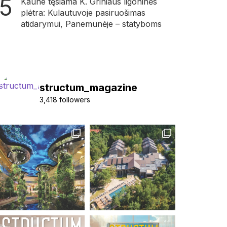
Kaune tęsiama K. Griniaus ligoninės
plėtra: Kulautuvoje pasiruošimas
atidarymui, Panemunėje – statyboms
structum_magazine
3,418 followers