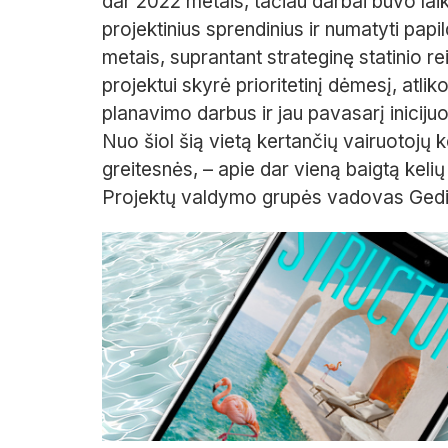
dar 2022 metais, tačiau darbai buvo laik
projektinius sprendinius ir numatyti pa
metais, suprantant strateginę statinio 
projektui skyrė prioritetinį dėmesį, atli
planavimo darbus ir jau pavasarį inicijuo
Nuo šiol šią vietą kertančių vairuotojų
greitesnės, – apie dar vieną baigtą kelių
Projektų valdymo grupės vadovas Gedi