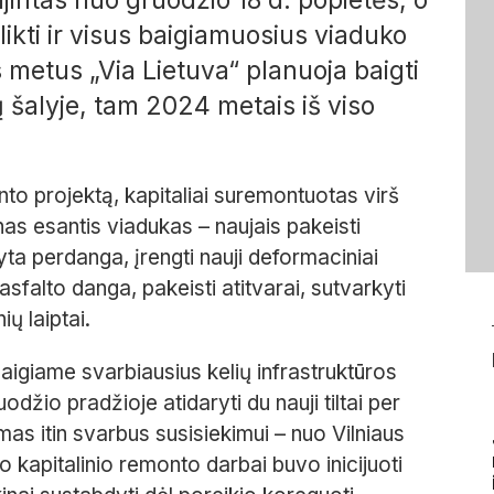
ikti ir visus baigiamuosius viaduko
s metus „Via Lietuva“ planuoja baigti
ų šalyje, tam 2024 metais iš viso
to projektą, kapitaliai suremontuotas virš
nas esantis viadukas – naujais pakeisti
yta perdanga, įrengti nauji deformaciniai
s asfalto danga, pakeisti atitvarai, sutvarkyti
ių laiptai.
aigiame svarbiausius kelių infrastruktūros
uodžio pradžioje atidaryti du nauji tiltai per
mas itin svarbus susisiekimui – nuo Vilniaus
o kapitalinio remonto darbai buvo inicijuoti