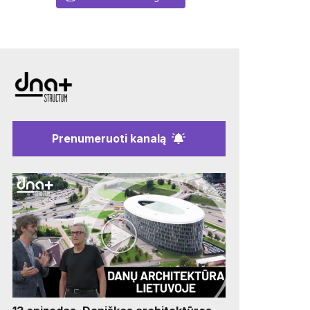
Prenumeruoti kanalą