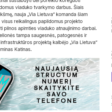
inai sustabdyti dėl poreikio koreguoti
pildomus viaduko tvarkymo darbus. Šiais
reikšmę, nauja „Via Lietuva“ komanda šiam
ko visus reikalingus papildomus projekto
ti pilnos apimties viaduko atnaujinimo darbai.
 kelionės tampa saugesnės, patogesnės ir
 infrastruktūros projektą kalbėjo „Via Lietuva“
minas Katinas.