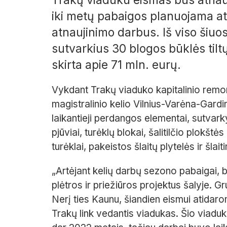
iki metų pabaigos planuojama atl
atnaujinimo darbus. Iš viso šiuo
sutvarkius 30 blogos būklės tilt
skirta apie 71 mln. eurų.
Vykdant Trakų viaduko kapitalinio remon
magistralinio kelio Vilnius-Varėna-Gardi
laikantieji perdangos elementai, sutvark
pjūviai, turėklų blokai, šalitilčio plokštė
turėklai, pakeistos šlaitų plytelės ir šlaitin
„Artėjant kelių darbų sezono pabaigai, b
plėtros ir priežiūros projektus šalyje. Gr
Nerį ties Kaunu, šiandien eismui atidaro
Trakų link vedantis viadukas. Šio viaduk