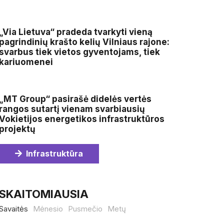
„Via Lietuva“ pradeda tvarkyti vieną
pagrindinių krašto kelių Vilniaus rajone:
svarbus tiek vietos gyventojams, tiek
kariuomenei
„MT Group“ pasirašė didelės vertės
rangos sutartį vienam svarbiausių
Vokietijos energetikos infrastruktūros
projektų
Infrastruktūra
SKAITOMIAUSIA
Savaitės
Mėnesio
Pusmečio
Metų