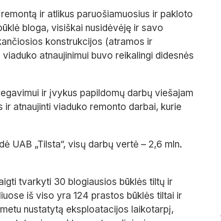
 remontą ir atlikus paruošiamuosius ir pakloto
ūklė bloga, visiškai nusidėvėję ir savo
ikančiosios konstrukcijos (atramos ir
 viaduko atnaujinimui buvo reikalingi didesnės
regavimui ir įvykus papildomų darbų viešajam
 ir atnaujinti viaduko remonto darbai, kurie
ė UAB „Tilsta“, visų darbų vertė – 2,6 mln.
gti tvarkyti 30 blogiausios būklės tiltų ir
uose iš viso yra 124 prastos būklės tiltai ir
o metu nustatytą eksploatacijos laikotarpį,