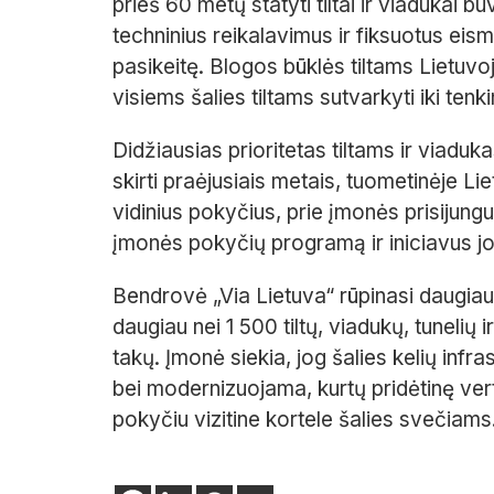
prieš 60 metų statyti tiltai ir viadukai 
techninius reikalavimus ir fiksuotus eis
pasikeitę. Blogos būklės tiltams Lietuvoj
visiems šalies tiltams sutvarkyti iki tenk
Didžiausias prioritetas tiltams ir viadu
skirti praėjusiais metais, tuometinėje Li
vidinius pokyčius, prie įmonės prisijun
įmonės pokyčių programą ir iniciavus j
Bendrovė „Via Lietuva“ rūpinasi daugiau
daugiau nei 1 500 tiltų, viadukų, tunelių 
takų. Įmonė siekia, jog šalies kelių infr
bei modernizuojama, kurtų pridėtinę ver
pokyčiu vizitine kortele šalies svečiams