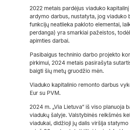
2022 metais pardėjus viaduko kapitalinį
ardymo darbus, nustatyta, jog viaduko b
funkcijų neatlieka pakloto elementai, la
perdanga) yra smarkiai pažeistos, todėl
apimties darbai.
Pasibaigus techninio darbo projekto ko
pirkimui, 2024 metais pasirašyta sutartis
baigti šių metų gruodžio mėn.
Viaduko kapitalinio remonto darbus vykd
Eur su PVM.
2024 m. „Via Lietuva“ iš viso planuoja bai
viadukų šalyje. Valstybinės reikšmės keli
viadukai, didžioji jų dalis viršija statym