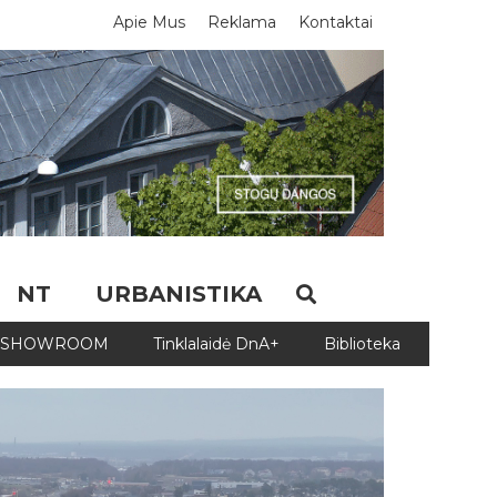
Apie Mus
Reklama
Kontaktai
NT
URBANISTIKA
SHOWROOM
Tinklalaidė DnA+
Biblioteka
Biblio