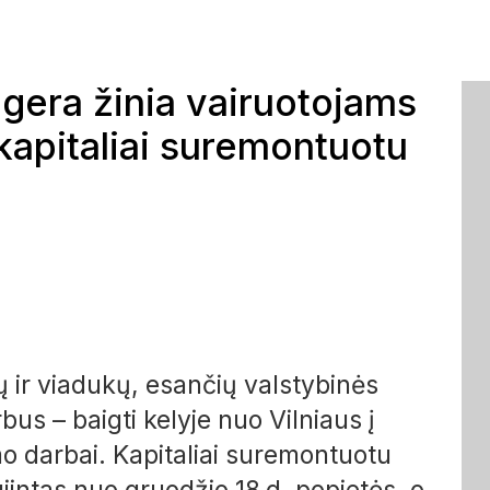
i gera žinia vairuotojams
kapitaliai suremontuotu
tų ir viadukų, esančių valstybinės
us – baigti kelyje nuo Vilniaus į
o darbai. Kapitaliai suremontuotu
intas nuo gruodžio 18 d. popietės, o