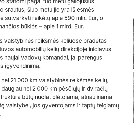
buvo statomi pagal tuo metu galiojusius
mo srautus, šiuo metu jie yra iš esmės
e sutvarkyti reikėtų apie 590 mln. Eur, o
inančios būklės – apie 1 mlrd. Eur.
kas valstybinės reikšmės keliuose pradėtas
etuvos automobilių kelių direkcijoje iniciavus
gus naujai vadovų komandai, jai parengus
os įgyvendinimą.
 nei 21 000 km valstybinės reikšmės kelių,
ir daugiau nei 2 000 km pėsčiųjų ir dviračių
astruktūra būtų nuolat plėtojama, atnaujinama
tę valstybei, jos gyventojams ir taptų teigiamų
.