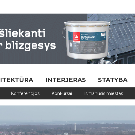
ITEKTŪRA
INTERJERAS
STATYBA
Konferencijos
Konkursai
Išmanusis miestas