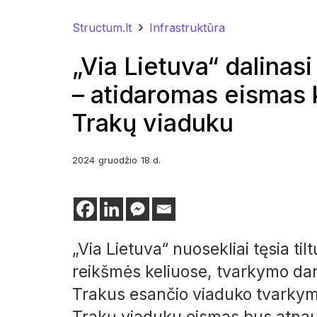
Structum.lt
Infrastruktūra
„Via Lietuva“ dalinas
– atidaromas eismas 
Trakų viaduku
2024
gruodžio
18 d.
„Via Lietuva“ nuosekliai tęsia til
reikšmės keliuose, tvarkymo darb
Trakus esančio viaduko tvarkym
Trakų viaduku eismas bus atnauj