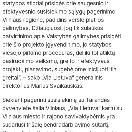
statybos stipriai prisidės prie saugesnio ir
efektyvesnio susisiekimo sąlygų pagerinimo
Vilniaus regione, padidins verslo plėtros
galimybes. Džiaugiuosi, jog tik sulaukus
patvirtinimo apie Valstybės galimybes prisidėti
prie šio projekto įgyvendinimo, jo statybos
viešojo pirkimo procedūras, dėl iki tol atliktų
pasiruošimo veiksmų, greito ir efektyvaus
projektų planavimo, sugebėjome inicijuoti itin
greitai“, – sako „Via Lietuva“ generalinis
direktorius Marius Švaikauskas.
Siekiant pagerinti susisiekimą su Tarandės
gyvenviete šalia Vilniaus, „Via Lietuva“ kartu su
Vilniaus miesto ir rajono savivaldybėmis yra
sudariusi trišalę bendradarbiavimo sutartį.