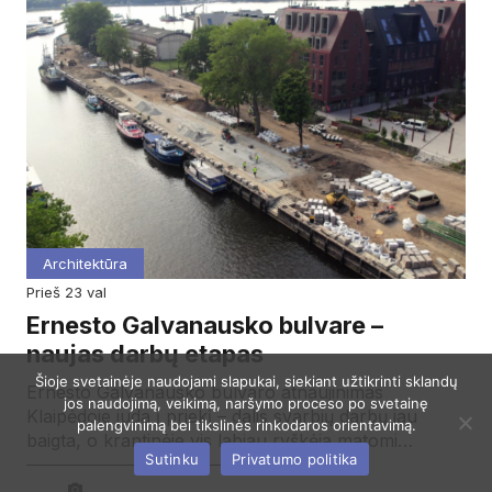
Architektūra
prieš 23 val
Ernesto Galvanausko bulvare –
naujas darbų etapas
Šioje svetainėje naudojami slapukai, siekiant užtikrinti sklandų
Ernesto Galvanausko bulvaro atnaujinimas
jos naudojimą, veikimą, naršymo proceso po svetainę
Klaipėdoje juda į priekį – dalis svarbių darbų jau
palengvinimą bei tikslinės rinkodaros orientavimą.
baigta, o krantinėje vis labiau ryškėja matomi…
Sutinku
Privatumo politika