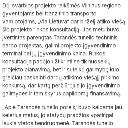
Dėl svarbios projekto reikšmės Vilniaus regiono
gyventojams bei tranzitinio transporto
vairuotojams, „Via Lietuva“ dar birželį atliko viešą
šio projekto rinkos konsultaciją. Jos metu buvo
įvertintas parengtas Tarandės tunelio techninis
darbo projektas, galimi projekto įgyvendinimo
terminai bei jų įgyvendinimo kaina. Rinkos
konsultacija padėjo užtikrinti ne tik nuoseklų
projekto planavimą, bet ir suteikė galimybę kuo
greičiau paskelbti darbų atlikimo viešąjį pirkimo
konkursą, dar kartą peržiūrėjus jo įgyvendinimo
galimybes ir tam skyrus papildomą finansavimą.
„Apie Tarandės tunelio poreikį buvo kalbama jau
kelerius metus, jo statybų pradžios ypatingai
laukia vietos bendruomenė. Tarandės tunelio