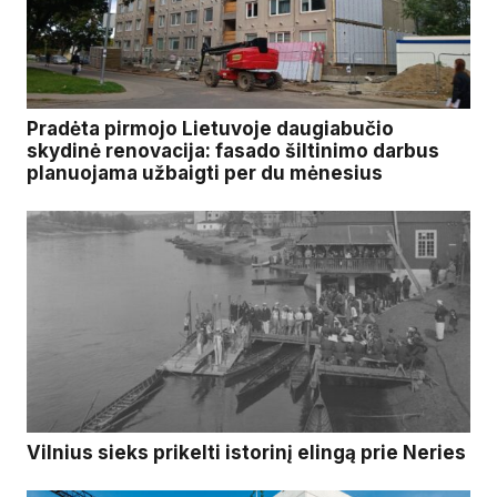
Pradėta pirmojo Lietuvoje daugiabučio
skydinė renovacija: fasado šiltinimo darbus
planuojama užbaigti per du mėnesius
Vilnius sieks prikelti istorinį elingą prie Neries