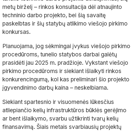
metų birželį – rinkos konsultacija dėl atnaujinto
techninio darbo projekto, bei šią savaitę
paskelbtas ir šių statybų atlikimo viešojo pirkimo
konkursas.
Planuojama, jog sėkmingai įvykus viešojo pirkimo
procedūroms, tunelio statybos darbai galėtų
prasidėti jau 2025 m. pradžioje. Vykstant viešojo
pirkimo procedūroms ir siekiant išlaikyti rinkos
konkurencingumą, kol kas preliminari šio projekto
įgyvendinimo darbų kaina – neskelbiama.
Siekiant spartesnio ir visuomenės lūkesčius
atliepiančio kelių infrastruktūros būklės gerėjimo
ar bent išlaikymo, svarbu užtikrinti tvarų kelių
finansavimą. Šiais metais svarbiausių projektų