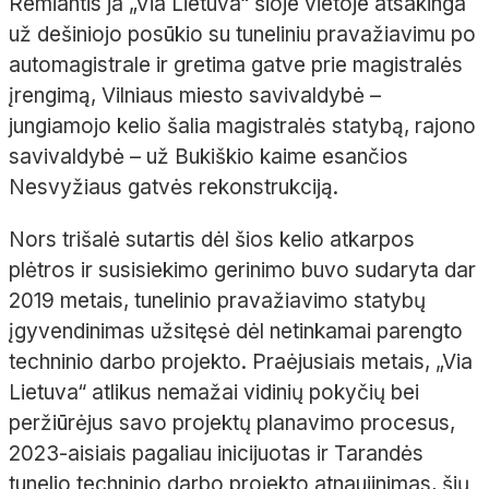
Remiantis ja „Via Lietuva“ šioje vietoje atsakinga
už dešiniojo posūkio su tuneliniu pravažiavimu po
automagistrale ir gretima gatve prie magistralės
įrengimą, Vilniaus miesto savivaldybė –
jungiamojo kelio šalia magistralės statybą, rajono
savivaldybė – už Bukiškio kaime esančios
Nesvyžiaus gatvės rekonstrukciją.
Nors trišalė sutartis dėl šios kelio atkarpos
plėtros ir susisiekimo gerinimo buvo sudaryta dar
2019 metais, tunelinio pravažiavimo statybų
įgyvendinimas užsitęsė dėl netinkamai parengto
techninio darbo projekto. Praėjusiais metais, „Via
Lietuva“ atlikus nemažai vidinių pokyčių bei
peržiūrėjus savo projektų planavimo procesus,
2023-aisiais pagaliau inicijuotas ir Tarandės
tunelio techninio darbo projekto atnaujinimas, šių