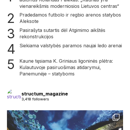
vienareikšmis moderniosios Lietuvos centras“
Pradedamos futbolo ir regbio arenos statybos
Aleksote
Pasirašyta sutartis dėl Atgimimo aikštės
rekonstrukcijos
Siekiama valstybės paramos naujai ledo arenai
Kaune tęsiama K. Griniaus ligoninės plėtra:
Kulautuvoje pasiruošimas atidarymui,
Panemunėje – statyboms
structum_magazine
3,418 followers