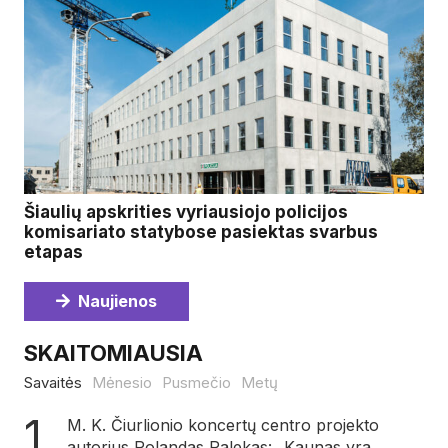
Šiaulių apskrities vyriausiojo policijos
komisariato statybose pasiektas svarbus
etapas
Naujienos
SKAITOMIAUSIA
Savaitės
Mėnesio
Pusmečio
Metų
M. K. Čiurlionio koncertų centro projekto
autorius Rolandas Palekas: „Kaunas yra