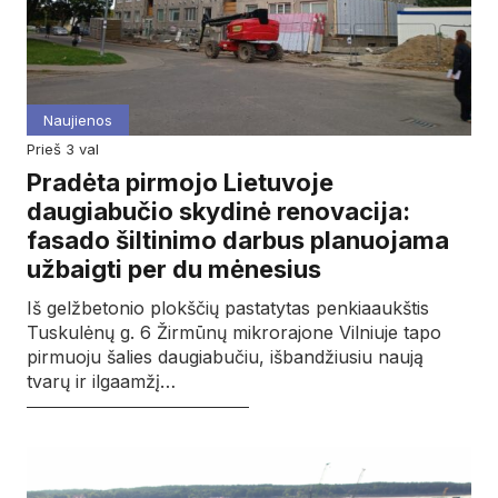
Naujienos
prieš 3 val
Pradėta pirmojo Lietuvoje
daugiabučio skydinė renovacija:
fasado šiltinimo darbus planuojama
užbaigti per du mėnesius
Iš gelžbetonio plokščių pastatytas penkiaaukštis
Tuskulėnų g. 6 Žirmūnų mikrorajone Vilniuje tapo
pirmuoju šalies daugiabučiu, išbandžiusiu naują
tvarų ir ilgaamžį…