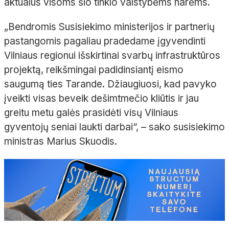
aktualus visoms šio tinklo valstybėms narėms.
„Bendromis Susisiekimo ministerijos ir partnerių
pastangomis pagaliau pradedame įgyvendinti
Vilniaus regionui išskirtinai svarbų infrastruktūros
projektą, reikšmingai padidinsiantį eismo
saugumą ties Tarande. Džiaugiuosi, kad pavyko
įveikti visas beveik dešimtmečio kliūtis ir jau
greitu metu galės prasidėti visų Vilniaus
gyventojų seniai laukti darbai“, – sako susisiekimo
ministras Marius Skuodis.