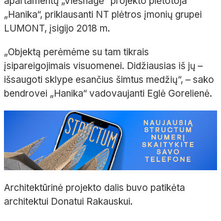
apartamentų
„Viešnagė“ projekto plėtotoja
„
Hanika
“, priklausanti NT plėtros įmonių grupei
LUMONT, įsigijo 2018
m.
„Objektą perėmėme su tam tikrais
įsipareigojimais visuomenei. Didžiausias iš jų
–
išsaugoti sklype esančius šimtus medžių“,
– sako
bendrovei „
Hanika
“ vadovaujanti Eglė
Gorelienė
.
Architektūrinė projekto dalis buvo patikėta
architektui Donatui Rakauskui.