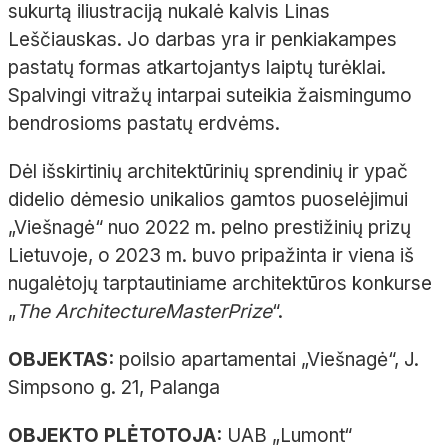
sukurtą iliustraciją nukalė kalvis Linas
Leščiauskas
. Jo darbas yra ir penkiakampes
pastatų formas atkartojantys laiptų turėklai.
Spalvingi vitražų intarpai suteikia žaismingumo
bendrosioms pastatų erdvėms.
Dėl išskirtinių architektūrinių sprendinių ir ypač
didelio dėmesio unikalios gamtos puoselėjimui
„Viešnagė“ nuo 2022
m. pelno prestižinių prizų
Lietuvoje, o 2023
m. buvo pripažinta ir viena iš
nugalėtojų tarptautiniame architektūros konkurse
„
The
Architecture
MasterPrize
“.
OBJEKTAS:
poilsio
apartamentai
„
Viešnagė
“
, J.
Simpsono
g. 21,
Palanga
OBJEKTO PLĖTOTOJA:
UAB „
Lumont
“