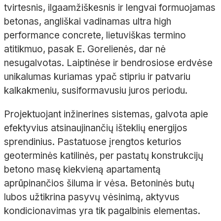
tvirtesnis, ilgaamžiškesnis ir lengvai formuojamas
betonas, angliškai vadinamas
ultra
high
performance
concrete
, lietuviškas termino
atitikmuo, pasak E.
Gorelienės
, dar nė
nesugalvotas. Laiptinėse ir bendrosiose erdvėse
unikalumas kuriamas ypač stipriu ir patvariu
kalkakmeniu, susiformavusiu juros periodu.
Projektuojant inžinerines sistemas, galvota apie
efektyvius atsinaujinančių išteklių energijos
sprendinius. Pastatuose įrengtos keturios
geoterminės katilinės, per pastatų konstrukcijų
betono masę kiekvieną apartamentą
aprūpinančios šiluma ir vėsa. Betoninės butų
lubos užtikrina pasyvų vėsinimą, aktyvus
kondicionavimas yra tik pagalbinis elementas.