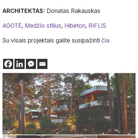
ARCHITEKTAS:
Donatas
Rakauskas
AGOTĖ
,
Medžio stilius
,
Hibeton
,
RIFLIS
Su visais projektais galite susipažinti
čia