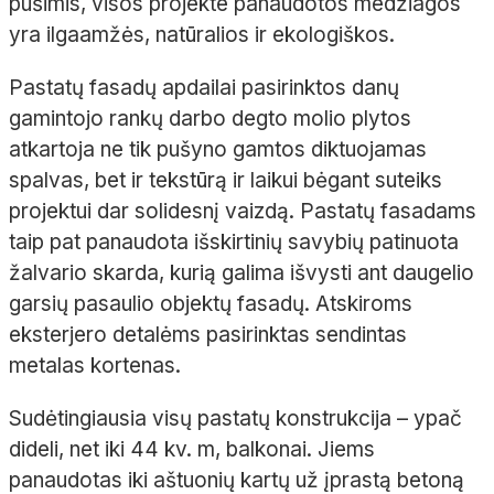
pušimis, visos projekte panaudotos medžiagos
yra ilgaamžės, natūralios ir ekologiškos.
Pastatų fasadų apdailai pasirinktos danų
gamintojo rankų darbo degto molio plytos
atkartoja ne tik pušyno gamtos diktuojamas
spalvas, bet ir tekstūrą ir laikui bėgant suteiks
projektui dar solidesnį vaizdą. Pastatų fasadams
taip pat panaudota išskirtinių savybių patinuota
žalvario skarda, kurią galima išvysti ant daugelio
garsių pasaulio objektų fasadų. Atskiroms
eksterjero detalėms pasirinktas sendintas
metalas
kortenas
.
Sudėtingiausia visų pastatų konstrukcija – ypač
dideli, net iki 44
kv.
m, balkonai. Jiems
panaudotas iki aštuonių kartų už įprastą betoną