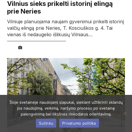
Vilnius sieks prikelti istorinį elingą
prie Neries
Vilniuje planuojama naujam gyvenimui prikelti istorinį
valčių elingą prie Neries, T. Kosciuškos g. 4. Tai
vienas iš nedaugelio išlikusių Vilniaus…
Šioje svetainėje naudojami slapukai, siekiant užtikrinti sklandų
jos naudojimą, veikimą, naršymo proceso po svetainę
palengvinimą bei tikslinės rinkodaros orientavimą.
Sutinku
Privatumo politika