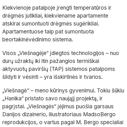
Kiekvienoje patalpoje įrengti temperatūros ir
drėgmės jutikliai, kiekviename apartamente
atskirai sumontuoti drėgmės sugėrikliai.
Apartamentuose taip pat sumontuota
beortakinė
vėdinimo sistema.
Visos „Viešnagėje“ įdiegtos technologijos
– nuo
durų užraktų iki itin pažangios termiškai
aktyvuotų paviršių (TAP) sistemos patalpoms
šildyti ir vėsinti
– yra išskirtinės ir tvarios.
„Viešnagė“ – meno kūrinys gyvenimui. Tokiu šūkiu
„
Hanika
“ pristato savo naująjį projektą, ir
pagrįstai. „Viešnagės“ įėjimus puošia garsaus
Danijos dizainerio, iliustratoriaus
Madso
Bergo
reprodukcijos, o vartus pagal M.
Bergo specialiai