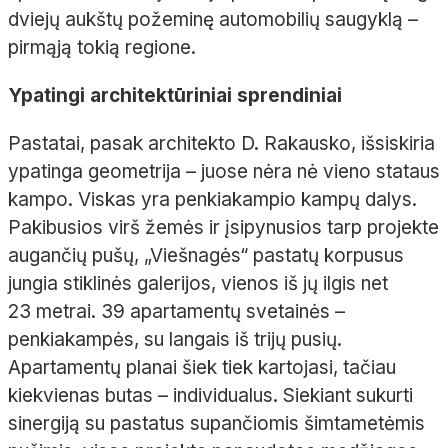
dviejų aukštų požeminę automobilių saugyklą
–
pirmąją tokią regione.
Ypatingi architektūriniai sprendiniai
Pastatai, pasak architekto D. Rakausko, išsiskiria
ypatinga geometrija
– juose nėra nė vieno stataus
kampo. Viskas yra penkiakampio kampų dalys.
Pakibusios virš žemės ir įsipynusios tarp projekte
augančių pušų, „Viešnagės“ pastatų korpusus
jungia stiklinės galerijos, vienos iš jų ilgis net
23
metrai. 39
apartamentų svetainės
–
penkiakampės, su langais iš trijų pusių.
Apartamentų planai šiek tiek kartojasi, tačiau
kiekvienas butas
– individualus. Siekiant sukurti
sinergiją su pastatus supančiomis šimtametėmis