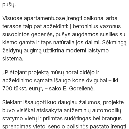
pušų.
Visuose apartamentuose įrengti balkonai arba
terasos taip pat apželdinti: į betoninius vazonus
susodintos gebenės, pušys augdamos susilies su
kiemo gamta ir taps natūralia jos dalimi. Sėkmingą
želdynų augimą užtikrina moderni laistymo
sistema.
„Plėtojant projektą mūsų norai didėjo ir
apželdinimo sąmata išaugo kone dvigubai
– iki
700
tūkst. eurų“,
– sako E.
Gorelienė
.
Siekiant išsaugoti kuo daugiau žalumos, projekte
buvo visiškai atsisakyta antžeminių automobilių
statymo vietų ir priimtas sudėtingas bei brangus
sprendimas vietoj senojo poilsinės pastato įrengti