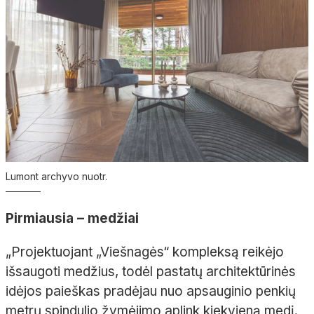
Lumont archyvo nuotr.
Pirmiausia – medžiai
„Projektuojant „Viešnagės“ kompleksą reikėjo
išsaugoti medžius, todėl pastatų architektūrinės
idėjos paieškas pradėjau nuo apsauginio penkių
metrų spindulio žymėjimo aplink kiekvieną medį.