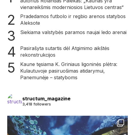
autorius Rolandas Palekas: „Kaunas yra
vienareikšmis moderniosios Lietuvos centras“
Pradedamos futbolo ir regbio arenos statybos
Aleksote
Siekiama valstybės paramos naujai ledo arenai
Pasirašyta sutartis dėl Atgimimo aikštės
rekonstrukcijos
Kaune tęsiama K. Griniaus ligoninės plėtra:
Kulautuvoje pasiruošimas atidarymui,
Panemunėje – statyboms
structum_magazine
3,418 followers