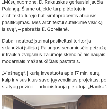
„Mūsų nuomone, D. Rakauskas geriausiai jaučia
Palangą. Šiame objekte tarp plėtotojo ir
architekto turėjo būti
šimtaprocentis
abipusis
pasitikėjimas. Mes architektui suteikėme visišką
laisvę“,
– pabrėžia E.
Gorelienė
.
Dabar neatpažįstamai pasikeitusi teritorija
sklandžiai įsilieja į Palangos senamiesčio peizažą
ir traukia žvilgsnius žalumoje skendinčiais naujais
moderniais mažaaukščiais pastatais.
„Viešnagę“, į kurią investuota apie 17
mln. eurų,
kaip ir visus kitus savo įgyvendintus projektus, po
statybų prižiūri ir administruoja plėtotoja
„
Hanika
“
.