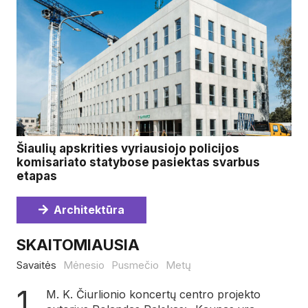
Šiaulių apskrities vyriausiojo policijos
komisariato statybose pasiektas svarbus
etapas
Architektūra
SKAITOMIAUSIA
Savaitės
Mėnesio
Pusmečio
Metų
M. K. Čiurlionio koncertų centro projekto