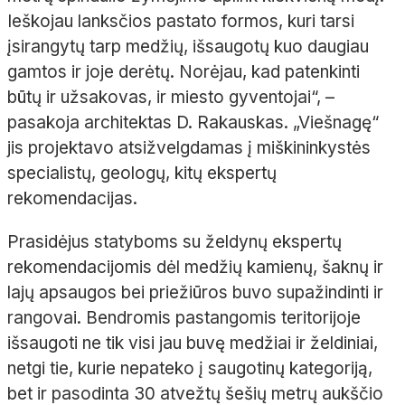
Ieškojau lanksčios pastato formos, kuri tarsi
įsirangytų tarp medžių, išsaugotų kuo daugiau
gamtos ir joje derėtų. Norėjau, kad patenkinti
būtų ir užsakovas, ir miesto gyventojai“,
–
pasakoja architektas D.
Rakauskas. „Viešnagę“
jis projektavo atsižvelgdamas į miškininkystės
specialistų, geologų, kitų ekspertų
rekomendacijas.
Prasidėjus statyboms su želdynų ekspertų
rekomendacijomis dėl medžių kamienų, šaknų ir
lajų apsaugos bei priežiūros buvo supažindinti ir
rangovai. Bendromis pastangomis teritorijoje
išsaugoti ne tik visi jau buvę medžiai ir želdiniai,
netgi tie, kurie nepateko į saugotinų kategoriją,
bet ir pasodinta 30
atvežtų šešių metrų aukščio