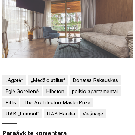
„Agotė“
„Medžio stilius“
Donatas Rakauskas
Eglė Gorelienė
Hibeton
poilsio apartamentai
Riflis
The ArchitectureMasterPrize
UAB „Lumont“
UAB Hanika
Viešnagė
Parašykite komentarą